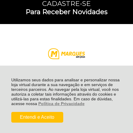
CADASTRE-SE
Para Receber Novidades
Utilizamos seus dados para analisar e personalizar nossa
loja virtual durante a sua navegação e em serviços de
terceiros parceiros. Ao navegar pela loja virtual, você nos
Entrega |
Rastrear Pedido
autoriza a coletar tais informações através do cookies e
utilizá-las para estas finalidades. Em caso de dúvidas,
acesse nossa
Política de Privacidade
Formas de pagamento
De:
R$ 47,30
Por:
R$ 44,53
Entendi e Aceito
Institucional
Comprar