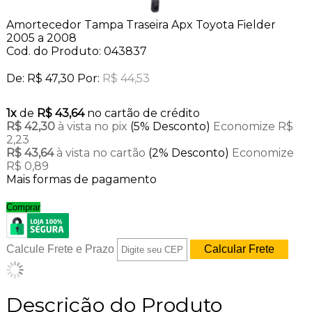
Amortecedor Tampa Traseira Apx Toyota Fielder
2005 a 2008
Cod. do Produto: 043837
De:
R$ 47,30
Por:
R$ 44,53
1x
de
R$ 43,64
no cartão de crédito
R$ 42,30
à vista no pix
(5% Desconto)
Economize R$
2,23
R$ 43,64
à vista no cartão
(2% Desconto)
Economize
R$ 0,89
Mais formas de pagamento
Comprar
Calcule Frete e Prazo
Descrição do Produto