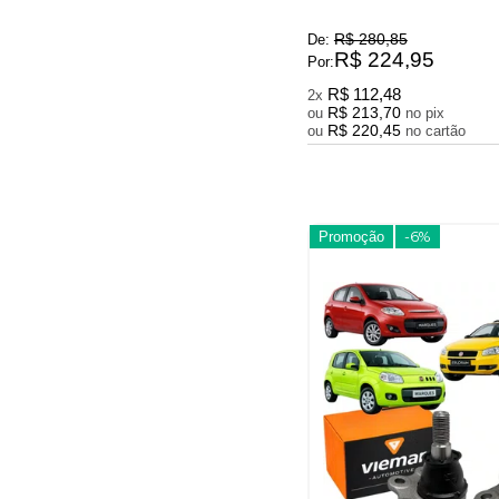
R$ 280,85
De:
R$ 224,95
Por:
R$ 112,48
2x
R$ 213,70
ou
no pix
R$ 220,45
ou
no cartão
Promoção
-6%