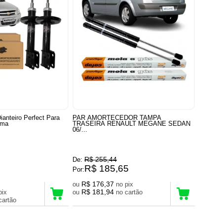
ianteiro Perfect Para
PAR AMORTECEDOR TAMPA
sma
TRASEIRA RENAULT MEGANE SEDAN
06/...
R$ 255,44
De:
R$ 185,65
Por:
R$ 176,37
ou
no pix
R$ 181,94
no pix
ou
no cartão
no cartão