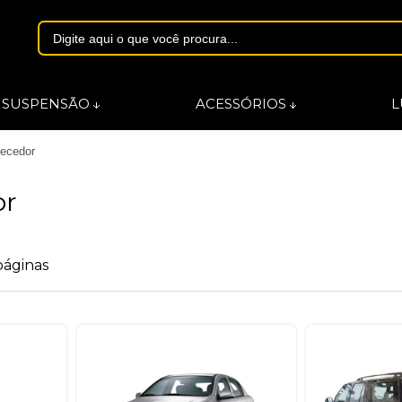
1844
SUSPENSÃO
ACESSÓRIOS
L
ecedor
asmarques.com.br
or
páginas