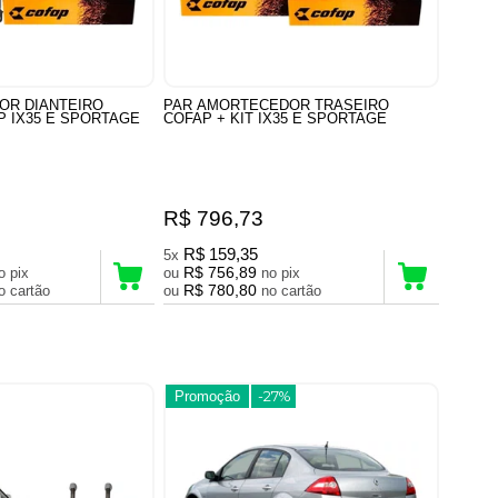
OR DIANTEIRO
PAR AMORTECEDOR TRASEIRO
P IX35 E SPORTAGE
COFAP + KIT IX35 E SPORTAGE
R$ 796,73
R$ 159,35
5x
R$ 756,89
no pix
ou
no pix
R$ 780,80
no cartão
ou
no cartão
Promoção
-27%