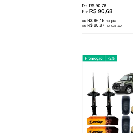
R$ 90,76
De:
R$ 90,68
Por:
R$ 86,15
ou
no pix
R$ 88,87
ou
no cartão
Promoção
-2%