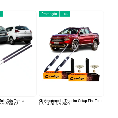
%
Promoção
-1%
Mola Gás Tampa
Kit Amortecedor Traseiro Cofap Fiat Toro
eot 3008 C3
1.8 2.4 2016 A 2020