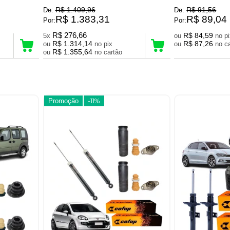
R$ 1.409,96
R$ 91,56
De:
De:
R$ 1.383,31
R$ 89,04
Por:
Por:
R$ 276,66
R$ 84,59
5x
ou
no 
R$ 1.314,14
R$ 87,26
ou
no pix
ou
no
R$ 1.355,64
ou
no cartão
Promoção
-11%