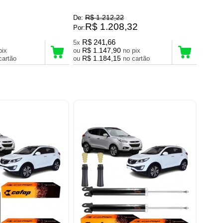
R$ 1.212,22
De:
R$ 1.208,32
Por:
R$ 241,66
5x
R$ 1.147,90
no pix
ou
no pix
R$ 1.184,15
no cartão
ou
no cartão