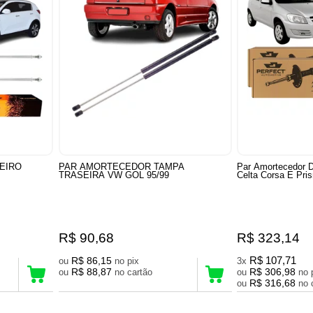
EIRO
PAR AMORTECEDOR TAMPA
Par Amortecedor D
TRASEIRA VW GOL 95/99
Celta Corsa E Pri
R$ 90,68
R$ 323,14
R$ 86,15
R$ 107,71
ou
no pix
3x
R$ 88,87
R$ 306,98
ou
no cartão
ou
R$ 316,68
ou