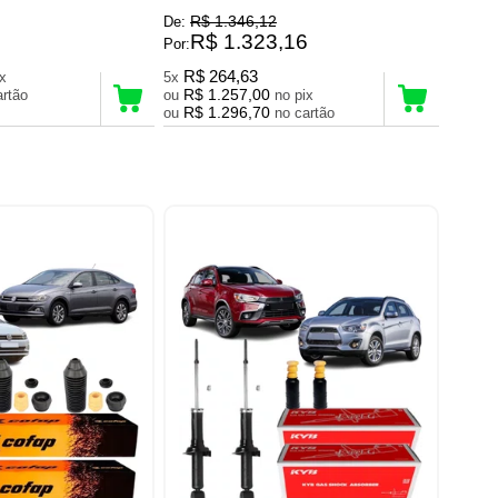
R$ 1.346,12
De:
R$ 1.323,16
Por:
R$ 264,63
pix
5x
R$ 1.257,00
 cartão
ou
no pix
R$ 1.296,70
ou
no cartão