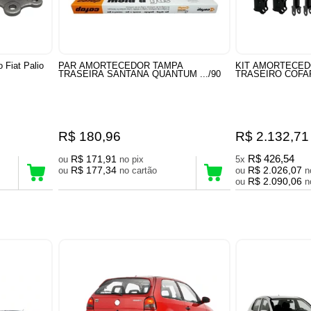
 Fiat Palio
PAR AMORTECEDOR TAMPA
KIT AMORTECED
TRASEIRA SANTANA QUANTUM .../90
TRASEIRO COFA
R$ 180,96
R$ 2.132,71
R$ 171,91
R$ 426,54
ou
no pix
5x
R$ 177,34
R$ 2.026,07
ou
no cartão
ou
R$ 2.090,06
ou