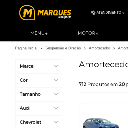
ATENDIMENTO
(11) 4606-
MENU
MOTOR
(11)46061844
Página Inicial
Suspensão e Direção
Amortecedor
Amort
contato@autopec
Amorteced
Marca
Cor
712
Produtos em
20
Tamanho
Audi
Chevrolet