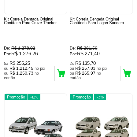
Kit Correia Dentada Original
Kit Correia Dentada Original
Contitech Para Cruze Tracker
Contitech Para Logan Sandero
R$ 1.278,02
R$ 281,56
De:
De:
R$ 1.276,26
R$ 271,40
Por:
Por:
R$ 255,25
R$ 135,70
5x
2x
R$ 1.212,45
R$ 257,83
ou
no pix
ou
no pix
R$ 1.250,73
R$ 265,97
ou
no
ou
no
cartão
cartão
Promoção
-12%
Promoção
-3%