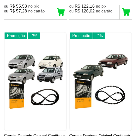
R$ 55,53
R$ 122,16
ou
no pix
ou
no pix
R$ 57,28
R$ 126,02
ou
no cartão
ou
no cartão
Promoção
-7%
Promoção
-2%
Correia Dentada Original Contitech
Correia Dentada Original Contitech