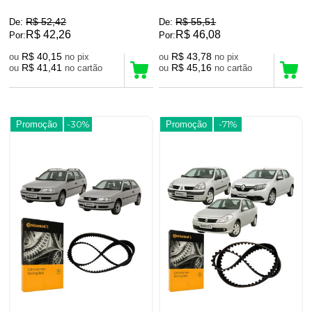
R$ 52,42
R$ 55,51
De:
De:
R$ 42,26
R$ 46,08
Por:
Por:
R$ 40,15
R$ 43,78
ou
no pix
ou
no pix
R$ 41,41
R$ 45,16
ou
no cartão
ou
no cartão
Promoção
-30%
Promoção
-71%