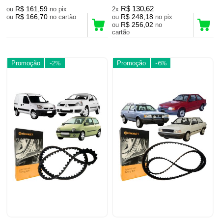
R$ 161,59
R$ 130,62
ou
no pix
2x
R$ 166,70
R$ 248,18
ou
no cartão
ou
no pix
R$ 256,02
ou
no
cartão
Promoção
-2%
Promoção
-6%