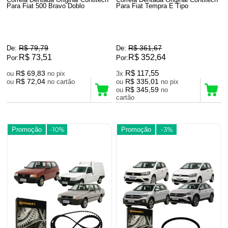
Para Fiat 500 Bravo Doblo
Para Fiat Tempra E Tipo
R$ 79,79
R$ 361,67
De:
De:
R$ 73,51
R$ 352,64
Por:
Por:
R$ 69,83
R$ 117,55
ou
no pix
3x
R$ 72,04
R$ 335,01
ou
no cartão
ou
no pix
R$ 345,59
ou
no
cartão
Promoção
-10%
Promoção
-3%