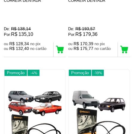
CORREIA DENTADA
CORREIA DENTADA
R$ 138,14
R$ 193,57
De:
De:
R$ 135,10
R$ 179,36
Por:
Por:
R$ 128,34
R$ 170,39
ou
no pix
ou
no pix
R$ 132,40
R$ 175,77
ou
no cartão
ou
no cartão
Promoção
-4%
Promoção
-18%