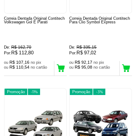
Correia Dentada Original Contitech
Correia Dentada Original Contitech
Volkswagen Gol E Parati
Para Clio Symbol Express
R$ 162,70
R$ 335,15
De:
De:
R$ 112,80
R$ 97,02
Por:
Por:
R$ 107,16
R$ 92,17
ou
no pix
ou
no pix
R$ 110,54
R$ 95,08
ou
no cartão
ou
no cartão
Promoção
-11%
Promoção
-3%