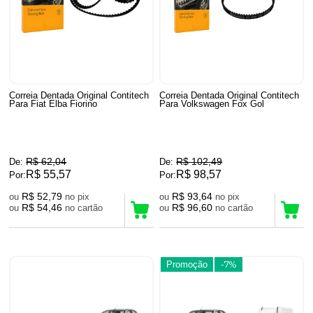
Correia Dentada Original Contitech
Correia Dentada Original Contitech
Para Fiat Elba Fiorino
Para Volkswagen Fox Gol
R$ 62,04
R$ 102,49
De:
De:
R$ 55,57
R$ 98,57
Por:
Por:
R$ 52,79
R$ 93,64
ou
no pix
ou
no pix
R$ 54,46
R$ 96,60
ou
no cartão
ou
no cartão
Promoção
-7%