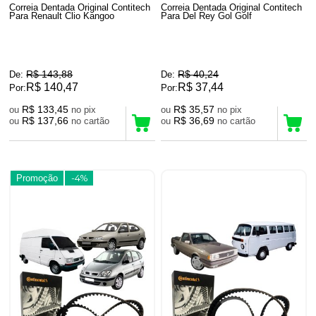
Correia Dentada Original Contitech
Correia Dentada Original Contitech
Para Renault Clio Kangoo
Para Del Rey Gol Golf
R$ 143,88
R$ 40,24
De:
De:
R$ 140,47
R$ 37,44
Por:
Por:
R$ 133,45
R$ 35,57
ou
no pix
ou
no pix
R$ 137,66
R$ 36,69
ou
no cartão
ou
no cartão
Promoção
-4%