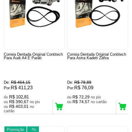
Correia Dentada Original Contitech
Correia Dentada Original Contitech
Para Audi A4 E Parati
Para Astra Kadett Zafira
R$ 464,15
R$ 78,89
De:
De:
R$ 411,23
R$ 76,09
Por:
Por:
R$ 102,81
R$ 72,29
4x
ou
no pix
R$ 390,67
R$ 74,57
ou
no pix
ou
no cartão
R$ 403,01
ou
no
cartão
Promoção
-1%