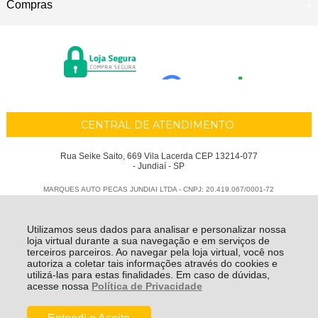
Compras
CENTRAL DE ATENDIMENTO
Rua Seike Saito, 669 Vila Lacerda CEP 13214-077
- Jundiaí - SP
MARQUES AUTO PECAS JUNDIAI LTDA - CNPJ: 20.419.067/0001-72
Todos os direitos reservados
-
Marques Auto Peças
-
2026
Utilizamos seus dados para analisar e personalizar nossa
loja virtual durante a sua navegação e em serviços de
terceiros parceiros. Ao navegar pela loja virtual, você nos
autoriza a coletar tais informações através do cookies e
utilizá-las para estas finalidades. Em caso de dúvidas,
acesse nossa
Política de Privacidade