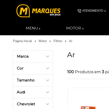
ATENDIMENTO
(11) 4606-
MENU
MOTOR
(11)46061844
Página Inicial
Motor
Filtros
Ar
contato@autopec
Ar
Marca
Cor
100
Produtos em
3
p
Tamanho
Audi
Chevrolet