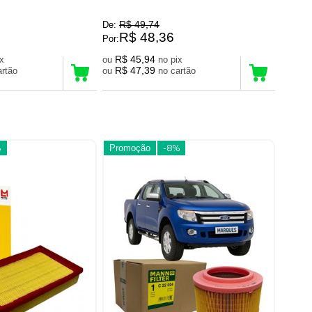
R$ 49,74
De:
R$ 48,36
Por:
R$ 45,94
pix
ou
no pix
R$ 47,39
 cartão
ou
no cartão
%
Promoção
-8%