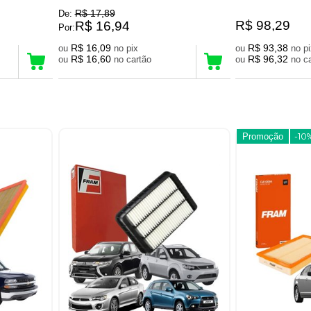
R$ 17,89
De:
R$ 98,29
R$ 16,94
Por:
R$ 16,09
R$ 93,38
ou
no pix
ou
no 
R$ 16,60
R$ 96,32
ou
no cartão
ou
no
Promoção
-10