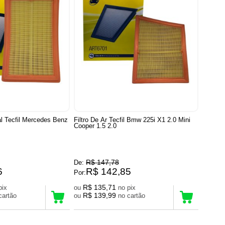
nal Tecfil Mercedes Benz
Filtro De Ar Tecfil Bmw 225i X1 2.0 Mini
Cooper 1.5 2.0
R$ 147,78
De:
6
R$ 142,85
Por:
R$ 135,71
no pix
ou
no pix
R$ 139,99
no cartão
ou
no cartão