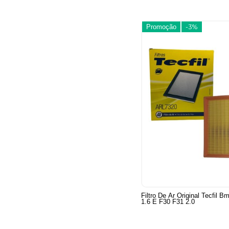
Promoção
-3%
Filtro De Ar Original Tecfil 
1.6 E F30 F31 2.0