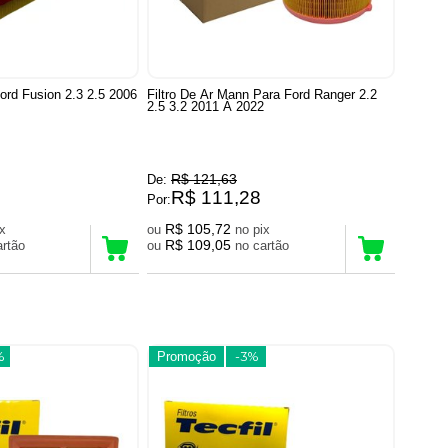
Ford Fusion 2.3 2.5 2006
Filtro De Ar Mann Para Ford Ranger 2.2
2.5 3.2 2011 À 2022
R$ 121,63
De:
R$ 111,28
Por:
R$ 105,72
pix
ou
no pix
R$ 109,05
 cartão
ou
no cartão
%
Promoção
-3%