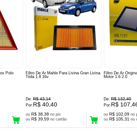
Fox Polo
Filtro De Ar Mahle Para Livina Gran Livina
Filtro De Ar Origi
Tiida 1.8 16v
Motor 1.6 2.0
R$ 43,14
R$ 132,40
De:
De:
R$ 40,40
R$ 107,4
Por:
Por:
R$ 38,38
R$ 102,09
ou
no pix
ou
R$ 39,59
R$ 105,31
ou
no cartão
ou