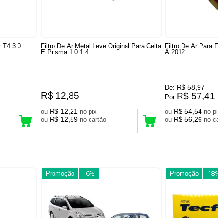
r T4 3.0
Filtro De Ar Metal Leve Original Para Celta
Filtro De Ar Para 
E Prisma 1.0 1.4
À 2012
R$ 58,97
De:
R$ 12,85
R$ 57,41
Por:
R$ 12,21
R$ 54,54
ou
no pix
ou
no 
R$ 12,59
R$ 56,26
ou
no cartão
ou
no
Promoção
-6%
Promoção
-18