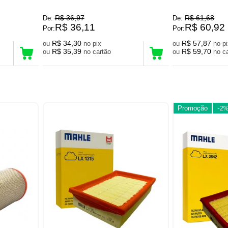
R$ 36,97
R$ 61,68
De:
De:
R$ 36,11
R$ 60,92
Por:
Por:
R$ 34,30
R$ 57,87
ou
no pix
ou
no 
R$ 35,39
R$ 59,70
ou
no cartão
ou
no
Promoção
-2