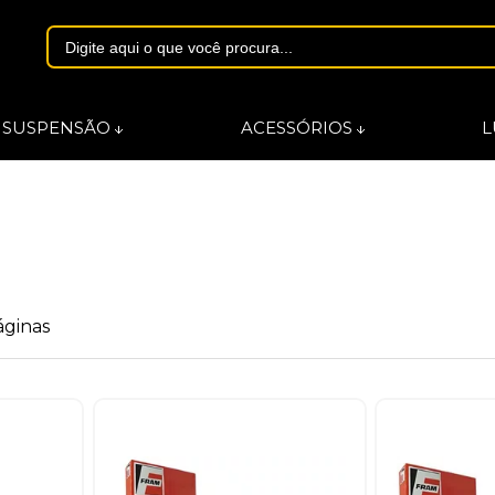
1844
SUSPENSÃO
ACESSÓRIOS
L
asmarques.com.br
áginas