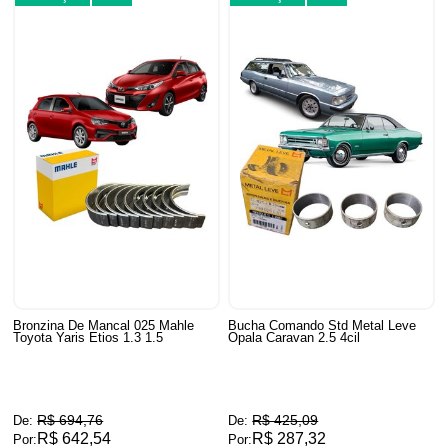
Bronzina De Mancal 025 Mahle
Bucha Comando Std Metal Leve
Toyota Yaris Etios 1.3 1.5
Opala Caravan 2.5 4cil
R$ 694,76
R$ 425,09
De:
De:
R$ 642,54
R$ 287,32
Por:
Por: