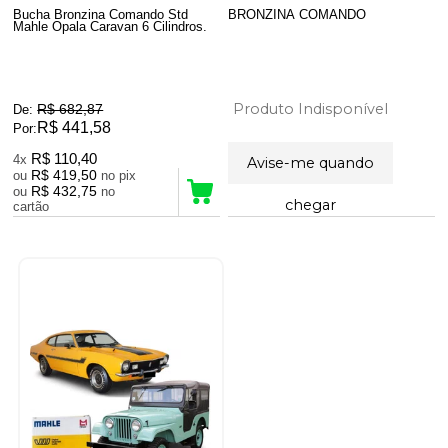
Bucha Bronzina Comando Std
BRONZINA COMANDO
Mahle Opala Caravan 6 Cilindros.
Produto Indisponível
R$ 682,87
De:
R$ 441,58
Por:
R$ 110,40
4x
Avise-me quando
R$ 419,50
ou
no pix
R$ 432,75
ou
no
chegar
cartão