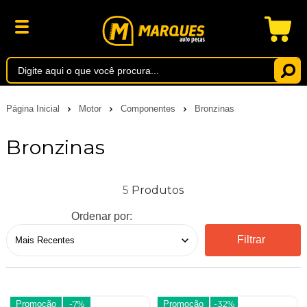
Página Inicial
Motor
Componentes
Bronzinas
Bronzinas
5
Ordenar por:
Filtrar
Promoção
-7%
Promoção
-32%