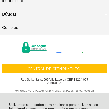
Institucional
Dúvidas
Compras
CENTRAL DE ATENDIMENTO
Rua Seike Saito, 669 Vila Lacerda CEP 13214-077
- Jundiaí - SP
MARQUES AUTO PECAS JUNDIAI LTDA - CNPJ: 20.419.067/0001-72
Todos os direitos reservados
-
Marques Auto Peças
-
2026
Utilizamos seus dados para analisar e personalizar nossa
loja virtual durante a sua navegação e em serviços de