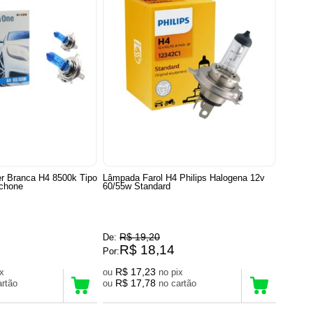
r Branca H4 8500k Tipo
Lâmpada Farol H4 Philips Halogena 12v
chone
60/55w Standard
R$ 19,20
De:
R$ 18,14
Por:
R$ 17,23
pix
ou
no pix
R$ 17,78
 cartão
ou
no cartão