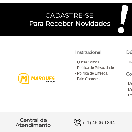
CADASTRE-SE
Para Receber Novidades
Institucional
Dú
Quem Somos
Tr
Política de Privacidade
Política de Entrega
Co
Fale Conosco
M
Mi
Ra
Central de
(11) 4606-1844
Atendimento