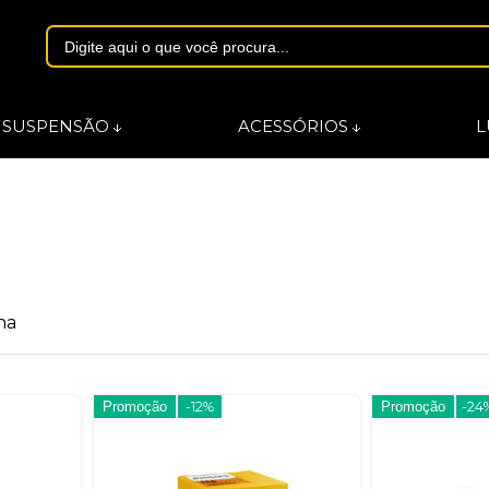
1844
SUSPENSÃO
ACESSÓRIOS
L
asmarques.com.br
na
Promoção
-12%
Promoção
-24