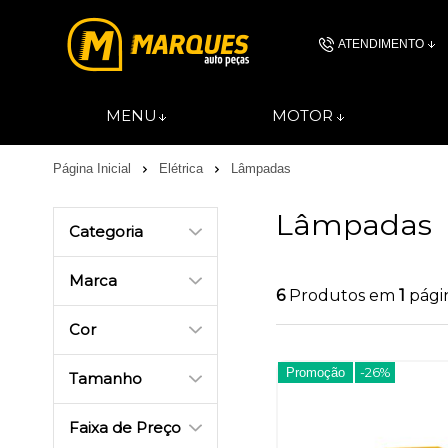
ATENDIMENTO
(11) 4606-
MENU
MOTOR
(11)46061844
Página Inicial
Elétrica
Lâmpadas
contato@autopec
Lâmpadas
Categoria
Marca
6
Produtos em
1
pági
Cor
Promoção
-26%
Tamanho
Faixa de Preço