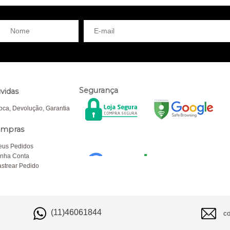
Segurança
vidas
oca, Devolução, Garantia
mpras
eus Pedidos
nha Conta
strear Pedido
(11)46061844
c