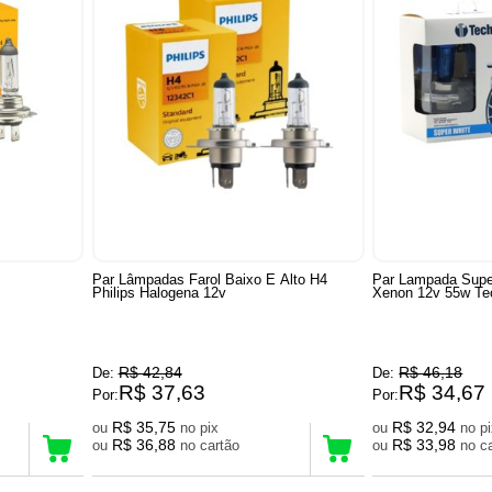
Par Lâmpadas Farol Baixo E Alto H4
Par Lampada Supe
Philips Halogena 12v
Xenon 12v 55w Te
R$ 42,84
R$ 46,18
De:
De:
R$ 37,63
R$ 34,67
Por:
Por:
R$ 35,75
R$ 32,94
ou
no pix
ou
no 
R$ 36,88
R$ 33,98
ou
no cartão
ou
no