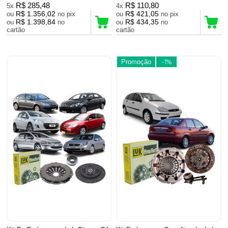
R$ 285,48
R$ 110,80
5x
4x
R$ 1.356,02
R$ 421,05
ou
no pix
ou
no pix
R$ 1.398,84
R$ 434,35
ou
no
ou
no
cartão
cartão
Promoção
-1%