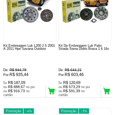
Kit Embreagem Luk L200 2.5 2001
Kit De Embreagem Luk Palio
A 2011 Hpe Savana Outdoor
Strada Siena Doblo Brava 1.6 16v
R$ 944,78
R$ 644,21
De:
De:
R$ 935,44
R$ 603,46
Por:
Por:
R$ 187,09
R$ 120,69
5x
5x
R$ 888,67
R$ 573,29
ou
no pix
ou
no pix
R$ 916,73
R$ 591,39
ou
no
ou
no
cartão
cartão
Promoção
-4%
Promoção
-3%