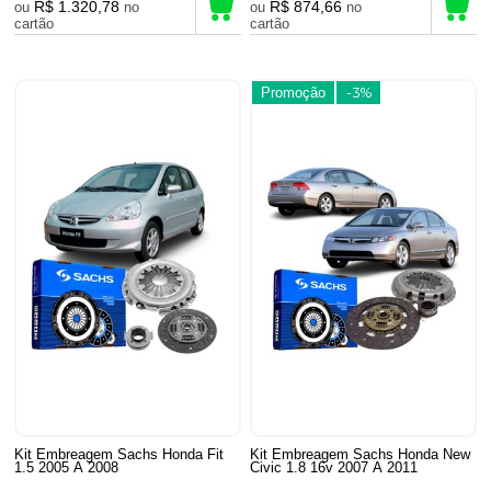
R$ 1.320,78
R$ 874,66
ou
no
ou
no
cartão
cartão
Promoção
-3%
Kit Embreagem Sachs Honda Fit
Kit Embreagem Sachs Honda New
1.5 2005 A 2008
Civic 1.8 16v 2007 A 2011