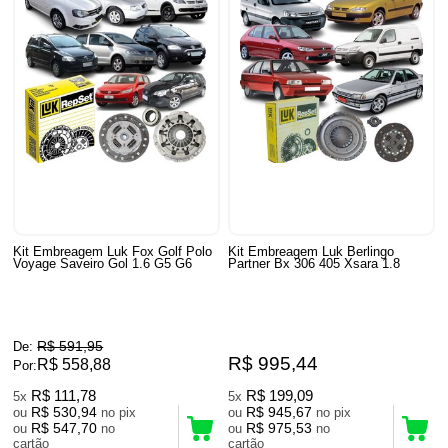
Kit Embreagem Luk Fox Golf Polo
Kit Embreagem Luk Berlingo
Voyage Saveiro Gol 1.6 G5 G6
Partner Bx 306 405 Xsara 1.8
R$ 591,95
De:
R$ 995,44
R$ 558,88
Por:
R$ 111,78
R$ 199,09
5x
5x
R$ 530,94
R$ 945,67
ou
no pix
ou
no pix
R$ 547,70
R$ 975,53
ou
no
ou
no
cartão
cartão