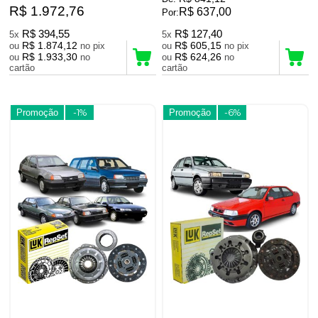
R$ 1.972,76
R$ 637,00
Por:
R$ 394,55
R$ 127,40
5x
5x
R$ 1.874,12
R$ 605,15
ou
no pix
ou
no pix
R$ 1.933,30
R$ 624,26
ou
no
ou
no
cartão
cartão
Promoção
-1%
Promoção
-6%