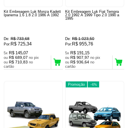
Kit Embreagem Luk Monza Kadett
Kit Embreagem Luk Fiat Tempra
Ipanema 1.6 1.8 2.0 1986 A 1992
2.0 1992 A 1999 Tipo 2.0 1990 a
1995
R$ 733,68
R$ 1.023,50
De:
De:
R$ 725,34
R$ 955,76
Por:
Por:
R$ 145,07
R$ 191,15
5x
5x
R$ 689,07
R$ 907,97
ou
no pix
ou
no pix
R$ 710,83
R$ 936,64
ou
no
ou
no
cartão
cartão
Promoção
-6%