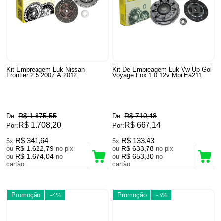
Kit Embreagem Luk Nissan
Kit De Embreagem Luk Vw Up Gol
Frontier 2.5 2007 A 2012
Voyage Fox 1.0 12v Mpi Ea211
R$ 1.875,55
R$ 710,48
De:
De:
R$ 1.708,20
R$ 667,14
Por:
Por:
R$ 341,64
R$ 133,43
5x
5x
R$ 1.622,79
R$ 633,78
ou
no pix
ou
no pix
R$ 1.674,04
R$ 653,80
ou
no
ou
no
cartão
cartão
Promoção
-4%
Promoção
-3%