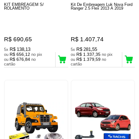
KIT EMBREAGEM S/
Kit De Embreagem Luk Nova Ford
ROLAMENTO
Ranger 2.5 Flex 2013 A 2019
R$ 690,65
R$ 1.407,74
R$ 138,13
R$ 281,55
5x
5x
R$ 656,12
R$ 1.337,35
ou
no pix
ou
no pix
R$ 676,84
R$ 1.379,59
ou
no
ou
no
cartão
cartão