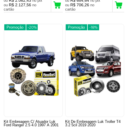
R$ 2.062,43
R$ 684,64
ou
no pix
ou
no pix
R$ 2.127,56
R$ 706,26
ou
no
ou
no
cartão
cartão
Promoção
-20%
Promoção
-18%
Kit Embreagem C/ Atuador Luk
Kit De Embreagem Luk Troller T4
Ford Ranger 2.5 4.0 1997 A 2001
3.2 5cil 2019 2020