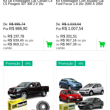
Kit De Embreagem Luk Citroen C4
Kit Embreagem Com Atuador Luk
C5 Peugeot 307 308 2.0 16v
Ford Focus 1.8 16v 2000 A 2004
R$ 995,74
R$ 1.019,04
De:
De:
R$ 988,90
R$ 1.007,54
Por:
Por:
R$ 197,78
R$ 201,51
5x
5x
R$ 939,45
R$ 957,16
ou
no pix
ou
no pix
R$ 969,12
R$ 987,39
ou
no
ou
no
cartão
cartão
Promoção
-8%
Promoção
-6%