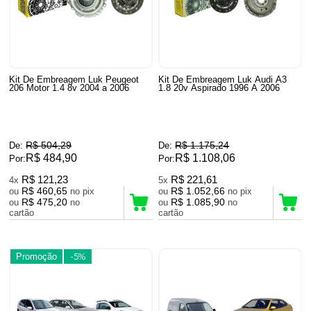
Kit De Embreagem Luk Peugeot
Kit De Embreagem Luk Audi A3
206 Motor 1.4 8v 2004 a 2006
1.8 20v Aspirado 1996 A 2006
R$ 504,29
R$ 1.175,24
De:
De:
R$ 484,90
R$ 1.108,06
Por:
Por:
R$ 121,23
R$ 221,61
4x
5x
R$ 460,65
R$ 1.052,66
ou
no pix
ou
no pix
R$ 475,20
R$ 1.085,90
ou
no
ou
no
cartão
cartão
Promoção
-5%