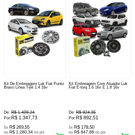
Kit De Embreagem Luk Fiat Punto
Kit Embreagem Com Atuador Luk
Bravo Linea T-jet 1.4 16v
Fiat E-torq 1.6 16v E 1.8 16v
R$ 1.409,24
R$ 924,35
De:
De:
R$ 1.347,73
R$ 892,51
Por:
Por:
R$ 269,55
R$ 178,50
5x
5x
R$ 1.280,34
R$ 847,88
ou
no pix
ou
no pix