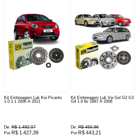
Kit Embreagem Luk Kia Picanto
Kit Embreagem Luk Vw Gol G2 G3
1.0 1.1 2006 A 2011
G4 1.0 8v 1997 A 2008
R$ 1.492,07
R$ 456,96
De:
De:
R$ 1.427,39
R$ 443,21
Por:
Por: