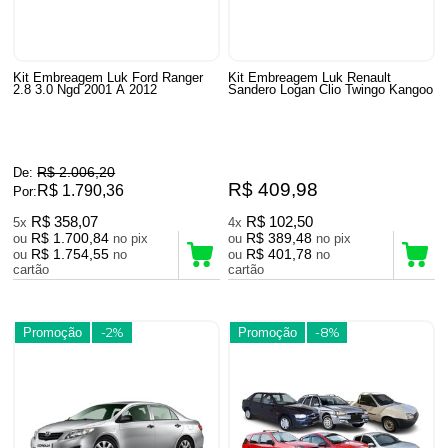
Kit Embreagem Luk Ford Ranger
Kit Embreagem Luk Renault
2.8 3.0 Ngd 2001 A 2012
Sandero Logan Clio Twingo Kangoo
R$ 2.006,20
De:
R$ 409,98
R$ 1.790,36
Por:
R$ 358,07
R$ 102,50
5x
4x
R$ 1.700,84
R$ 389,48
ou
no pix
ou
no pix
R$ 1.754,55
R$ 401,78
ou
no
ou
no
cartão
cartão
Promoção
-2%
Promoção
-8%