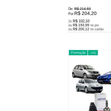
R$ 214,93
De:
R$ 204,20
Por:
R$ 102,10
2x
R$ 193,99
ou
no pix
R$ 200,12
ou
no cartão
Promoção
-4%