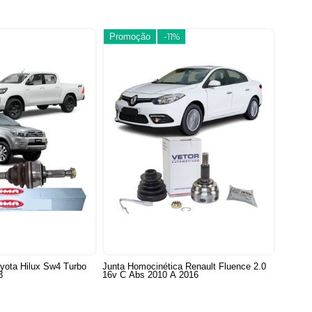
Promoção
-11%
yota Hilux Sw4 Turbo
Junta Homocinética Renault Fluence 2.0
3
16v C Abs 2010 A 2016