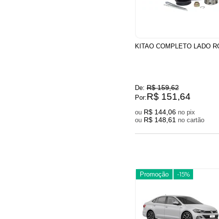
KITAO COMPLETO LADO R
R$ 159,62
De:
R$ 151,64
Por:
R$ 144,06
ou
no pix
R$ 148,61
ou
no cartão
Promoção
-15%