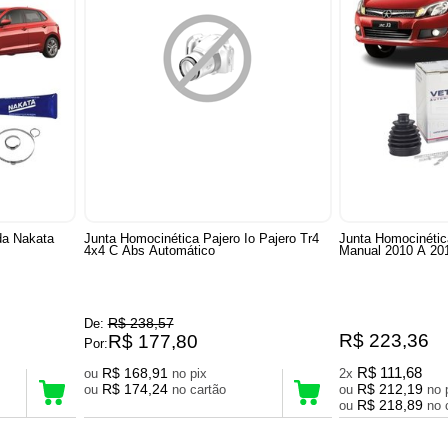
da Nakata
Junta Homocinética Pajero Io Pajero Tr4
Junta Homocinétic
4x4 C Abs Automático
Manual 2010 A 20
R$ 238,57
De:
R$ 223,36
R$ 177,80
Por:
R$ 168,91
R$ 111,68
ou
no pix
2x
R$ 174,24
R$ 212,19
ou
no cartão
ou
R$ 218,89
ou