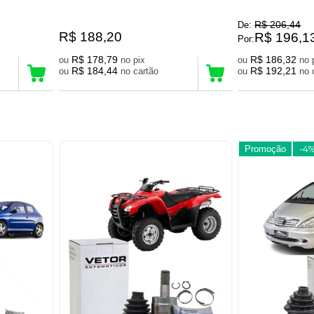
R$ 206,44
De:
R$ 188,20
R$ 196,1
Por:
R$ 178,79
R$ 186,32
ou
no pix
ou
R$ 184,44
R$ 192,21
ou
no cartão
ou
Promoção
-4