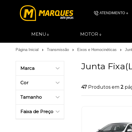
ATENDIMENTO
(11) 4606-
MENU
MOTOR
(11)46061844
Página Inicial
Transmissão
Eixos e Homocinéticas
Junt
contato@autopec
Junta Fixa(
Marca
Cor
47
Produtos em
2
pá
Tamanho
Faixa de Preço