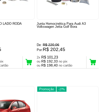
O LADO RODA
Junta Homocinética Para Audi A3
Volkswagen Jetta Golf Bora
R$ 220,06
De:
5
R$ 202,45
Por:
R$ 101,23
2x
R$ 192,33
no pix
ou
no pix
R$ 198,40
no cartão
ou
no cartão
Promoção
-21%