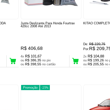
ODA
Junta Deslizante Para Honda Fourtrax
KITAO COMPLET
420cc 2008 Até 2013
R$ 220,75
De:
R$ 406,68
R$ 209,7
Por:
R$ 101,67
R$ 104,88
4x
2x
R$ 386,35
R$ 199,26
ou
no pix
ou
R$ 398,55
R$ 205,55
ou
no cartão
ou
Promoção
-25%