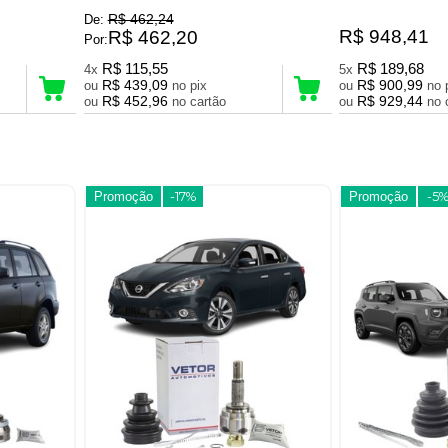
R$ 462,24
De:
R$ 948,41
R$ 462,20
Por:
R$ 115,55
R$ 189,68
4x
5x
R$ 439,09
R$ 900,99
ou
no pix
ou
R$ 452,96
R$ 929,44
ou
no cartão
ou
Promoção
-17%
Promoção
-5