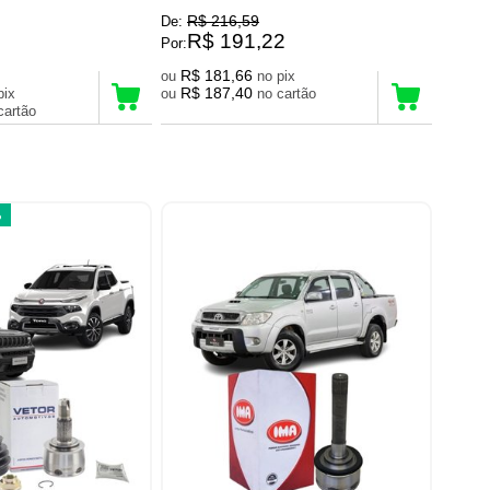
R$ 216,59
De:
R$ 191,22
Por:
R$ 181,66
ou
no pix
R$ 187,40
no pix
ou
no cartão
no cartão
%