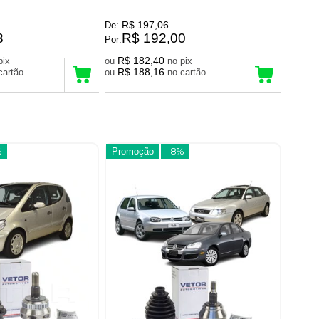
R$ 197,06
De:
3
R$ 192,00
Por:
R$ 182,40
no pix
ou
no pix
R$ 188,16
no cartão
ou
no cartão
%
Promoção
-8%