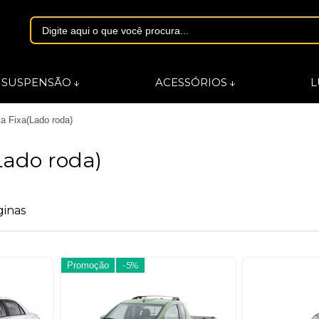
1844
SUSPENSÃO
ACESSÓRIOS
L
a Fixa(Lado roda)
asmarques.com.br
Lado roda)
ginas
Promoção
-5%