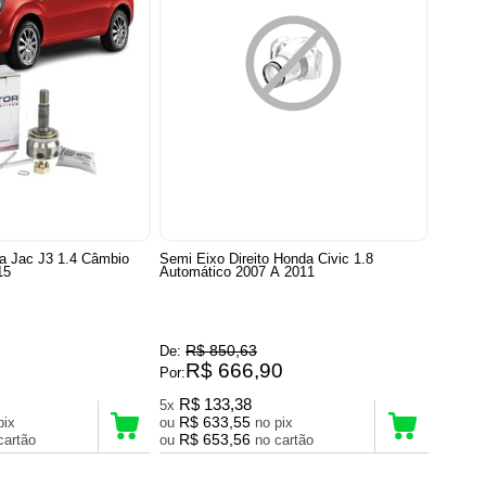
a Jac J3 1.4 Câmbio
Semi Eixo Direito Honda Civic 1.8
15
Automático 2007 A 2011
R$ 850,63
De:
R$ 666,90
Por:
R$ 133,38
5x
R$ 633,55
no pix
ou
no pix
R$ 653,56
no cartão
ou
no cartão