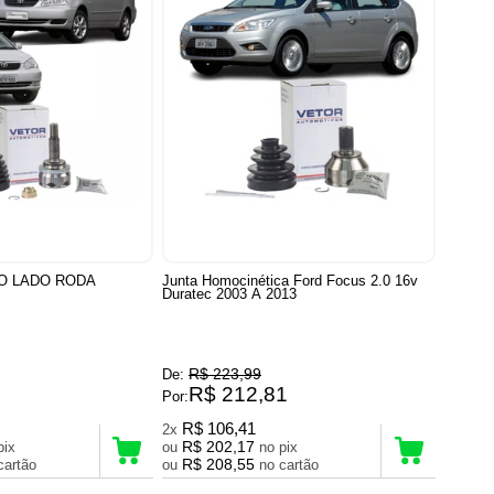
O LADO RODA
Junta Homocinética Ford Focus 2.0 16v
Duratec 2003 A 2013
R$ 223,99
De:
R$ 212,81
Por:
R$ 106,41
2x
R$ 202,17
no pix
ou
no pix
R$ 208,55
no cartão
ou
no cartão