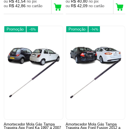
R$ 41,54
R$ 40,80
ou
no pix
ou
no pix
R$ 42,86
R$ 42,09
ou
no cartão
ou
no cartão
Promoção
-6%
Promoção
-14%
Amortecedor Mola Gás Tampa
Amortecedor Mola Gás Tampa
Traseira Apx Ford Ka 1997 a 2007
Traseira Apx Ford Fusion 2012 a