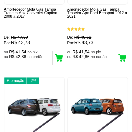
Amortecedor Mola Gás Tampa
Amortecedor Mola Gás Tampa
Traseira Apx Chevrolet Captiva
Traseira Apx Ford Ecosport 2012 a
2008 a 2017
2021
R$ 47,30
R$ 45,62
De:
De:
R$ 43,73
R$ 43,73
Por:
Por:
R$ 41,54
R$ 41,54
ou
no pix
ou
no pix
R$ 42,86
R$ 42,86
ou
no cartão
ou
no cartão
Promoção
-5%