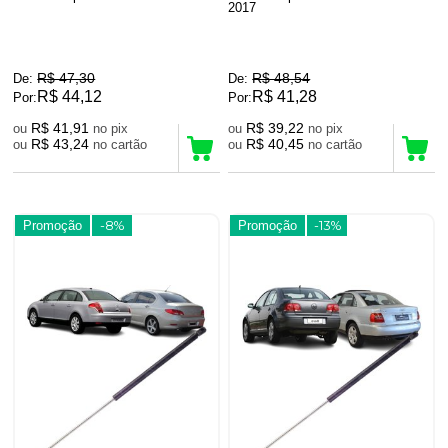
2017
R$ 47,30
R$ 48,54
De:
De:
R$ 44,12
R$ 41,28
Por:
Por:
R$ 41,91
R$ 39,22
ou
no pix
ou
no pix
R$ 43,24
R$ 40,45
ou
no cartão
ou
no cartão
Promoção
-8%
Promoção
-13%