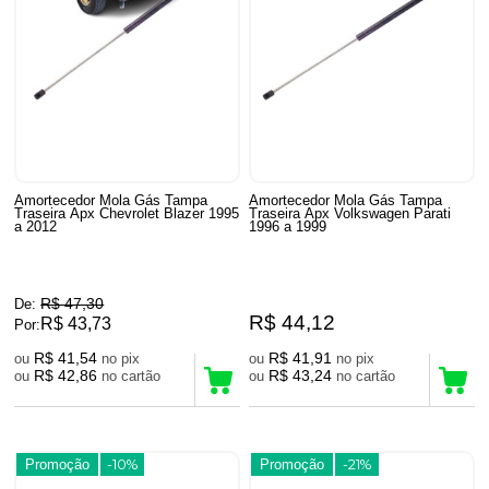
Amortecedor Mola Gás Tampa
Amortecedor Mola Gás Tampa
Traseira Apx Chevrolet Blazer 1995
Traseira Apx Volkswagen Parati
a 2012
1996 a 1999
R$ 47,30
De:
R$ 44,12
R$ 43,73
Por:
R$ 41,54
R$ 41,91
ou
no pix
ou
no pix
R$ 42,86
R$ 43,24
ou
no cartão
ou
no cartão
Promoção
-10%
Promoção
-21%