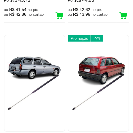
R$ 43,73
R$ 44,86
Por:
Por:
R$ 41,54
R$ 42,62
ou
no pix
ou
no pix
R$ 42,86
R$ 43,96
ou
no cartão
ou
no cartão
Promoção
-7%