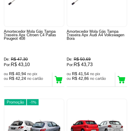
Amortecedor Mola Gás Tampa
Amortecedor Mola Gás Tampa
Traseira Apx Citroen C4 Pallas
Traseira Apx Audi A4 Volkswagen
Peugeot 408
Bora
R$ 47,30
R$ 50,69
De:
De:
R$ 43,10
R$ 43,73
Por:
Por:
R$ 40,94
R$ 41,54
ou
no pix
ou
no pix
R$ 42,24
R$ 42,86
ou
no cartão
ou
no cartão
Promoção
-11%