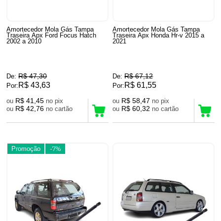
Amortecedor Mola Gás Tampa
Amortecedor Mola Gás Tampa
Traseira Apx Ford Focus Hatch
Traseira Apx Honda Hr-v 2015 a
2002 a 2010
2021
R$ 47,30
R$ 67,12
De:
De:
R$ 43,63
R$ 61,55
Por:
Por:
R$ 41,45
R$ 58,47
ou
no pix
ou
no pix
R$ 42,76
R$ 60,32
ou
no cartão
ou
no cartão
Promoção
-7%