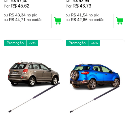
R$ 47,30
R$ 43,94
De:
De:
R$ 45,62
R$ 43,73
Por:
Por:
R$ 43,34
R$ 41,54
ou
no pix
ou
no pix
R$ 44,71
R$ 42,86
ou
no cartão
ou
no cartão
Promoção
-7%
Promoção
-4%