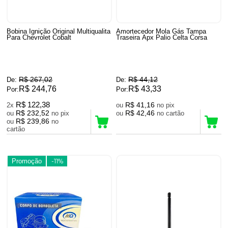
Bobina Ignição Original Multiqualita
Amortecedor Mola Gás Tampa
Para Chevrolet Cobalt
Traseira Apx Palio Celta Corsa
R$ 267,02
R$ 44,12
De:
De:
R$ 244,76
R$ 43,33
Por:
Por:
R$ 122,38
R$ 41,16
2x
ou
no pix
R$ 232,52
R$ 42,46
ou
no pix
ou
no cartão
R$ 239,86
ou
no
cartão
Promoção
-11%