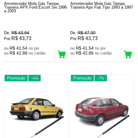
Amortecedor Mola Gás Tampa
Amortecedor Mola Gás Tampa
Traseira APX Ford Escort Sw 1996
Traseira Apx Fiat Tipo 1993 a 1997
a 2003
R$ 43,94
R$ 47,30
De:
De:
R$ 43,73
R$ 43,73
Por:
Por:
R$ 41,54
R$ 41,54
ou
no pix
ou
no pix
R$ 42,86
R$ 42,86
ou
no cartão
ou
no cartão
Promoção
-4%
Promoção
-7%