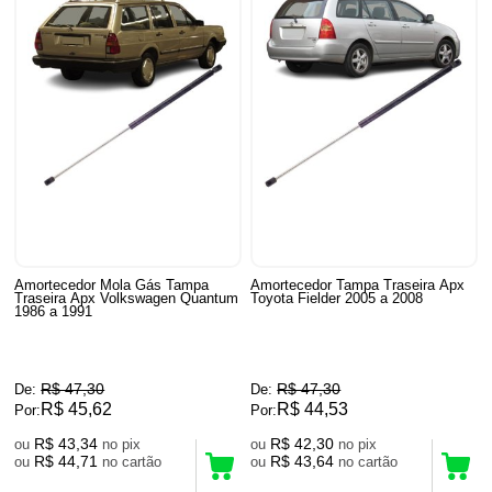
Amortecedor Mola Gás Tampa
Amortecedor Tampa Traseira Apx
Traseira Apx Volkswagen Quantum
Toyota Fielder 2005 a 2008
1986 a 1991
R$ 47,30
R$ 47,30
De:
De:
R$ 45,62
R$ 44,53
Por:
Por:
R$ 43,34
R$ 42,30
ou
no pix
ou
no pix
R$ 44,71
R$ 43,64
ou
no cartão
ou
no cartão