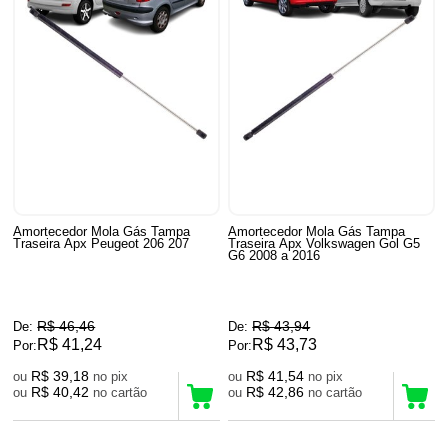
Amortecedor Mola Gás Tampa
Amortecedor Mola Gás Tampa
Traseira Apx Peugeot 206 207
Traseira Apx Volkswagen Gol G5
G6 2008 a 2016
R$ 46,46
R$ 43,94
De:
De:
R$ 41,24
R$ 43,73
Por:
Por:
R$ 39,18
R$ 41,54
ou
no pix
ou
no pix
R$ 40,42
R$ 42,86
ou
no cartão
ou
no cartão