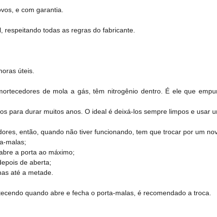
vos, e com garantia.
, respeitando todas as regras do fabricante.
oras úteis.
ortecedores de mola a gás, têm nitrogênio dentro. É ele que empur
s para durar muitos anos. O ideal é deixá-los sempre limpos e usar um
res, então, quando não tiver funcionando, tem que trocar por um novo
ta-malas;
abre a porta ao máximo;
depois de aberta;
enas até a metade.
tecendo quando abre e fecha o porta-malas, é recomendado a troca.