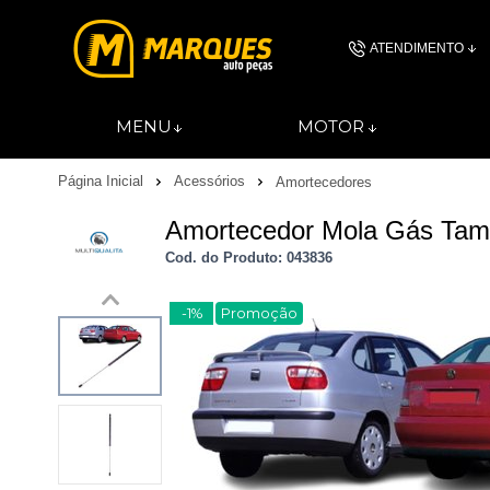
ATENDIMENTO
(11) 4606-
MENU
MOTOR
(11)46061844
Página Inicial
Acessórios
Amortecedores
contato@autopec
Amortecedor Mola Gás Tamp
Cod. do Produto: 043836
-1%
Promoção