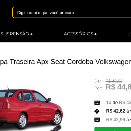
1844
SUSPENSÃO
ACESSÓRIOS
L
asmarques.com.br
a Traseira Apx Seat Cordoba Volkswagen
De:
R$ 45,62
R$ 44,
Por:
1x
de
R$ 43
R$ 42,62
à 
R$ 43,96
à 