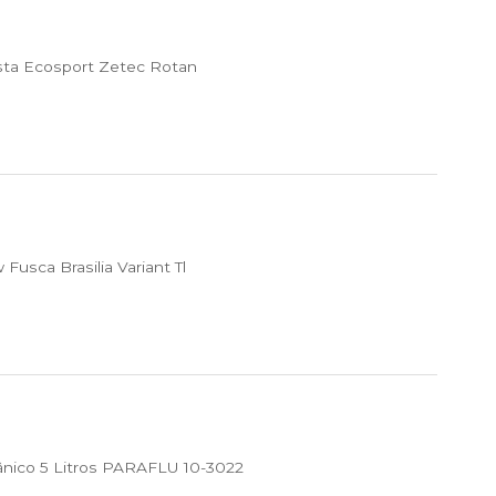
sta Ecosport Zetec Rotan
usca Brasilia Variant Tl
ânico 5 Litros PARAFLU 10-3022