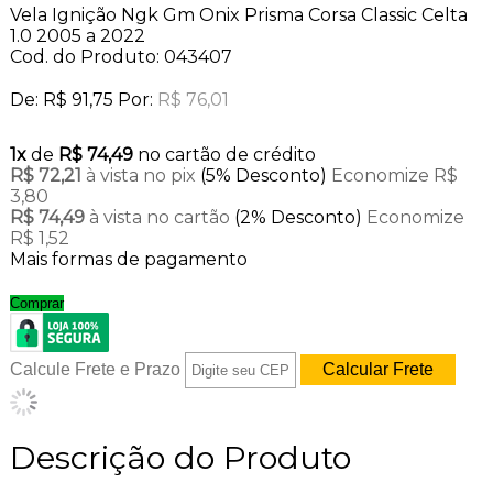
Vela Ignição Ngk Gm Onix Prisma Corsa Classic Celta
1.0 2005 a 2022
Cod. do Produto: 043407
De:
R$ 91,75
Por:
R$ 76,01
1x
de
R$ 74,49
no cartão de crédito
R$ 72,21
à vista no pix
(5% Desconto)
Economize R$
3,80
R$ 74,49
à vista no cartão
(2% Desconto)
Economize
R$ 1,52
Mais formas de pagamento
Comprar
Calcule Frete e Prazo
Descrição do Produto