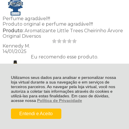
Perfume agradável!!!
Produto original e perfume agradável!!!
Produto:
Aromatizante Little Trees Cheirinho Árvore
Original Diversos
Kennedy M.
14/01/2025
Eu recomendo esse produto.
Utilizamos seus dados para analisar e personalizar nossa
loja virtual durante a sua navegação e em serviços de
terceiros parceiros. Ao navegar pela loja virtual, você nos
Produto Original!!!
autoriza a coletar tais informações através do cookies e
Produto original!!!
utilizá-las para estas finalidades. Em caso de dúvidas,
Produto:
Bardahl Flex Aditivo Para Combustível Pra
acesse nossa
Política de Privacidade
Motores Flex 200ml
De:
R$ 91,75
Por:
R$ 76,01
Entendi e Aceito
Kennedy M.
14/01/2025
Comprar
Eu recomendo esse produto.