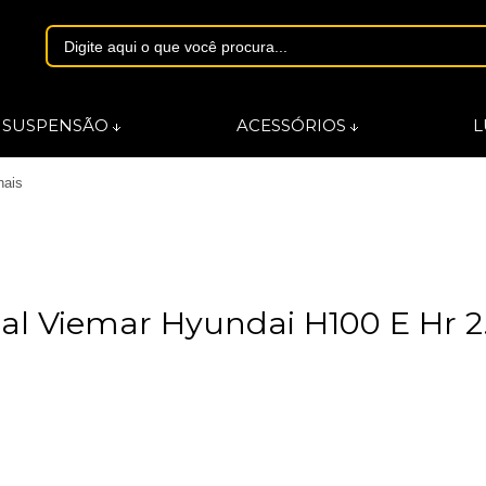
1844
SUSPENSÃO
ACESSÓRIOS
L
nais
asmarques.com.br
al Viemar Hyundai H100 E Hr 2