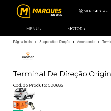
ATENDIMENTO
(11) 4606-
MENU
MOTOR
(11)46061844
Página Inicial
Suspensão e Direção
Amortecedor
Termi
contato@autopec
Terminal De Direção Origin
Cod. do Produto: 000685