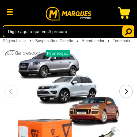
Página Inicial
Suspensão e Direção
Amortecedor
Terminais
-6%
de desconto
Promoção