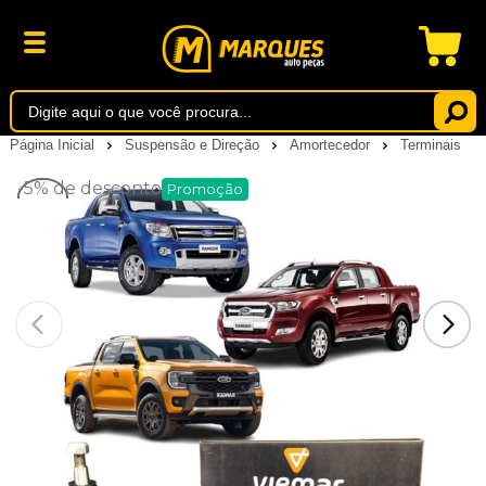
Página Inicial
Suspensão e Direção
Amortecedor
Terminais
-5%
de desconto
Promoção