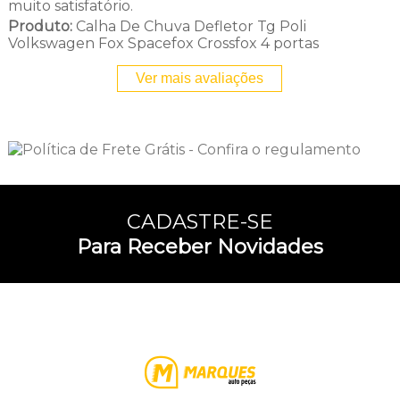
muito satisfatório.
Produto:
Calha De Chuva Defletor Tg Poli
Volkswagen Fox Spacefox Crossfox 4 portas
Ver mais avaliações
CADASTRE-SE
Para Receber Novidades