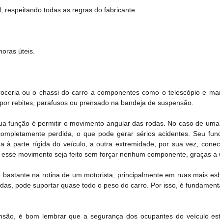
, respeitando todas as regras do fabricante.
oras úteis.
rroceria ou o chassi do carro a componentes como o telescópio e 
 por rebites, parafusos ou prensado na bandeja de suspensão.
ua função é permitir o movimento angular das rodas. No caso de um
ompletamente perdida, o que pode gerar sérios acidentes. Seu fu
 à parte rígida do veículo, a outra extremidade, por sua vez, con
 esse movimento seja feito sem forçar nenhum componente, graças a 
 bastante na rotina de um motorista, principalmente em ruas mais e
das, pode suportar quase todo o peso do carro. Por isso, é fundamen
são, é bom lembrar que a segurança dos ocupantes do veículo est