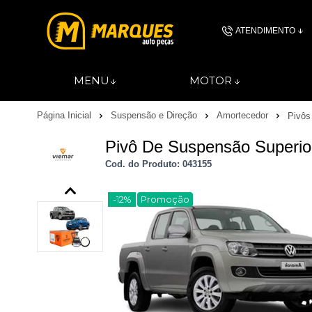
ATENDIMENTO
(11) 4606-
MENU
MOTOR
(11)46061844
Página Inicial
Suspensão e Direção
Amortecedor
Pivôs
contato@autopec
Pivô De Suspensão Superio
Cod. do Produto: 043155
-12%
Promoção