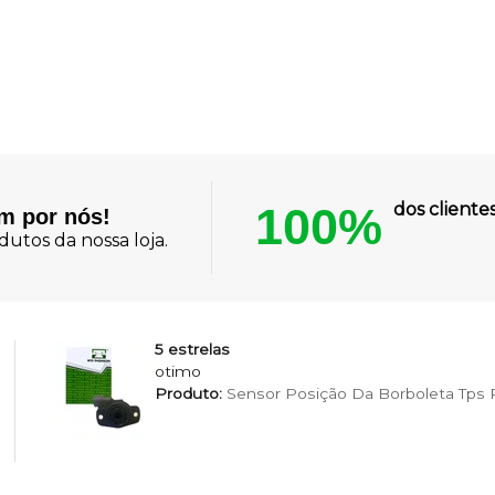
100%
dos client
am por nós!
utos da nossa loja.
5 estrelas
otimo
Produto:
Sensor Posição Da Borboleta Tps Pa