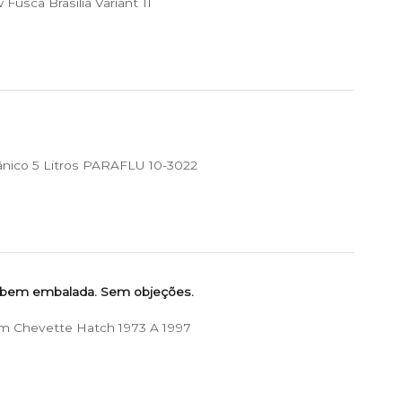
usca Brasilia Variant Tl
ânico 5 Litros PARAFLU 10-3022
 bem embalada. Sem objeções.
m Chevette Hatch 1973 A 1997