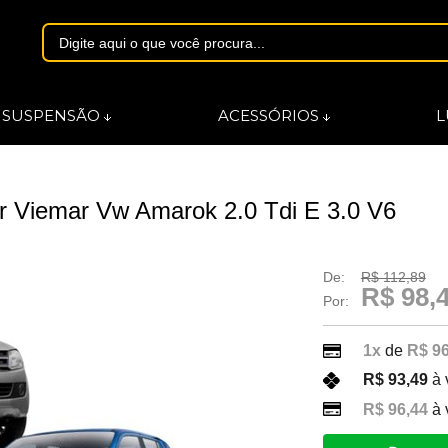
1844
SUSPENSÃO
ACESSÓRIOS
L
asmarques.com.br
r Viemar Vw Amarok 2.0 Tdi E 3.0 V6
De:
R$ 112,89
R$ 98,
Por:
1x
de
R$ 96
R$ 93,49
à 
R$ 96,44
à 