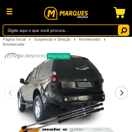
Página Inicial
Suspensão e Direção
Amortecedor
Amortecedor
-25%
de desconto
Promoção