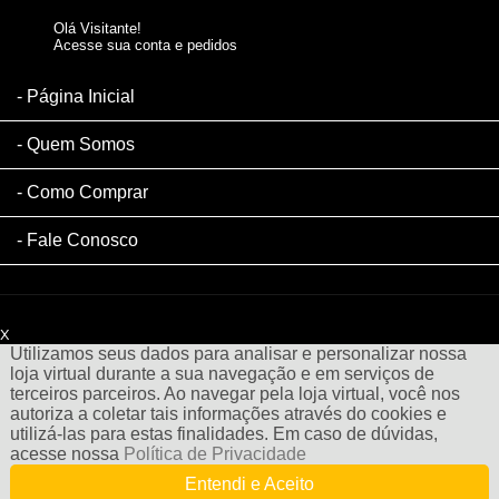
Olá Visitante!
Acesse sua conta e pedidos
Página Inicial
Quem Somos
Como Comprar
Fale Conosco
x
Filtre sua Pesquisa:
Utilizamos seus dados para analisar e personalizar nossa
loja virtual durante a sua navegação e em serviços de
terceiros parceiros. Ao navegar pela loja virtual, você nos
autoriza a coletar tais informações através do cookies e
utilizá-las para estas finalidades. Em caso de dúvidas,
acesse nossa
Política de Privacidade
Entendi e Aceito