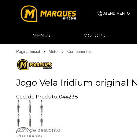
ATENDIMENTO
(11) 4606-
MENU
MOTOR
(11)46061844
Página Inicial
Motor
Componentes
contato@autopec
Jogo Vela Iridium original
Cod. do Produto: 044238
-23%
de desconto
Promoção