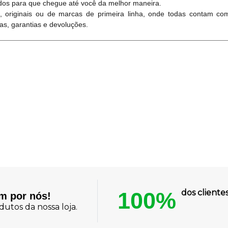
dos para que chegue até você da melhor maneira.
originais ou de marcas de primeira linha, onde todas contam com
cas, garantias e devoluções.
100%
dos client
am por nós!
utos da nossa loja.