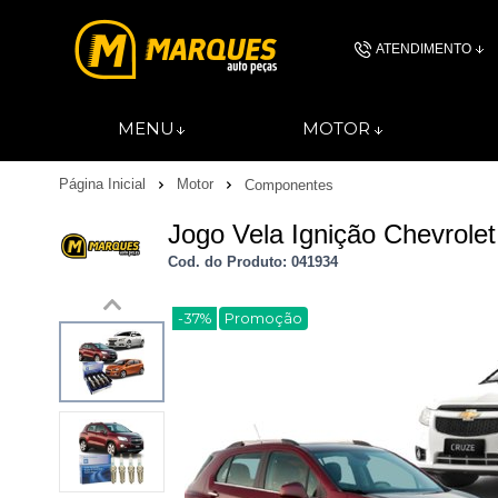
ATENDIMENTO
(11) 4606-
MENU
MOTOR
(11)46061844
Página Inicial
Motor
Componentes
contato@autopec
Jogo Vela Ignição Chevrolet
Cod. do Produto: 041934
-37%
Promoção