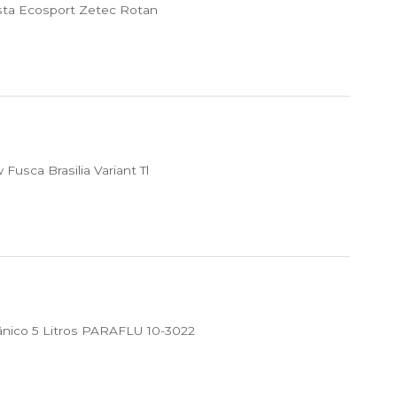
sta Ecosport Zetec Rotan
usca Brasilia Variant Tl
ânico 5 Litros PARAFLU 10-3022