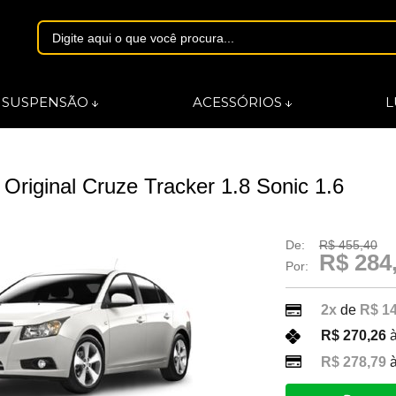
1844
SUSPENSÃO
ACESSÓRIOS
L
asmarques.com.br
 Original Cruze Tracker 1.8 Sonic 1.6
De:
R$ 455,40
R$ 284
Por:
2x
de
R$ 1
R$ 270,26
à
R$ 278,79
à