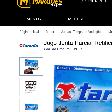
ATENDIMENTO
(11) 4606-
MENU
MOTOR
(11)46061844
Página Inicial
Motor
Juntas, Tampas e Vedações
J
contato@autopec
Jogo Junta Parcial Retif
Cod. do Produto: 019193