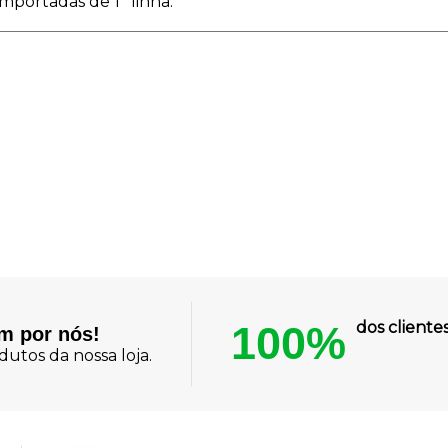
mportadas de 1ª linha."
100%
dos client
am por nós!
utos da nossa loja.