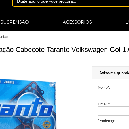
1844
SUSPENSÃO
ACESSÓRIOS
L
untas
asmarques.com.br
icação Cabeçote Taranto Volkswagen Gol 1.
Avise-me quand
Nome
*
:
Email
*
:
*Endereço: