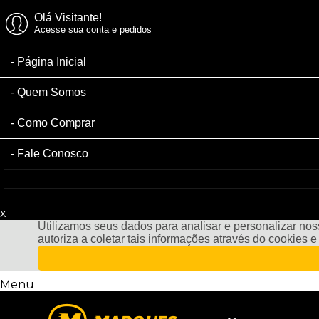
Olá Visitante!
Acesse sua conta e pedidos
Página Inicial
Quem Somos
Como Comprar
Fale Conosco
x
Filtre sua Pesquisa:
Utilizamos seus dados para analisar e personalizar noss
autoriza a coletar tais informações através do cookies 
Menu