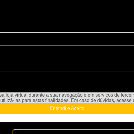
a loja virtual durante a sua navegação e em serviços de terceiro
e utilizá-las para estas finalidades. Em caso de dúvidas, acess
Entendi e Aceito