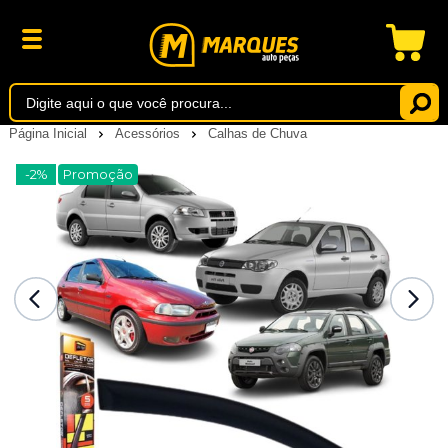
Página Inicial
Acessórios
Calhas de Chuva
-2%
Promoção