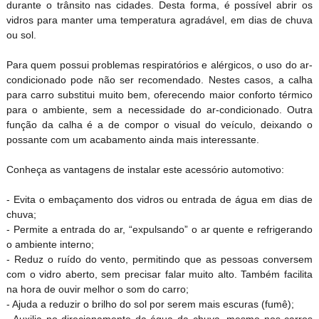
durante o trânsito nas cidades. Desta forma, é possível abrir os
vidros para manter uma temperatura agradável, em dias de chuva
ou sol.
Para quem possui problemas respiratórios e alérgicos, o uso do ar-
condicionado pode não ser recomendado. Nestes casos, a calha
para carro substitui muito bem, oferecendo maior conforto térmico
para o ambiente, sem a necessidade do ar-condicionado. Outra
função da calha é a de compor o visual do veículo, deixando o
possante com um acabamento ainda mais interessante.
Conheça as vantagens de instalar este acessório automotivo:
- Evita o embaçamento dos vidros ou entrada de água em dias de
chuva;
- Permite a entrada do ar, “expulsando” o ar quente e refrigerando
o ambiente interno;
- Reduz o ruído do vento, permitindo que as pessoas conversem
com o vidro aberto, sem precisar falar muito alto. Também facilita
na hora de ouvir melhor o som do carro;
- Ajuda a reduzir o brilho do sol por serem mais escuras (fumê);
- Auxilia no direcionamento da água da chuva, mesmo nos carros