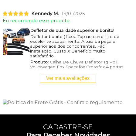
Kennedy M.
14/01/2025
Eu recomendo esse produto.
Defletor de qualidade superior e bonito!
Defletor bonito ( ficou Top no carro!!! ) e de
excelente acabamento. Altura da peça é
superior aos dos concorrentes. Fácil
instalação. Custo X Benefício muito
satisfatório.
Produto:
Calha De Chuva Defletor Tg Poli
Volkswagen Fox Spacefox Crossfox 4 portas
Ver mais avaliações
CADASTRE-SE
Para Receber Novidades