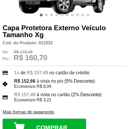
Capa Protetora Externo Veículo
Tamanho Xg
Cod. do Produto: 013333
De:
R$ 178,08
R$ 160,70
Por:
1x
de
R$ 157,49
no cartão de crédito
R$ 152,66
à vista no pix
(5% Desconto)
Economize R$ 8,04
R$ 157,49
à vista no cartão
(2% Desconto)
Economize R$ 3,21
Mais formas de pagamento
COMPRAR