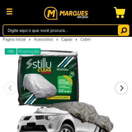
Página Inicial
Acessórios
Capas
Cobrir
-9%
Promoção