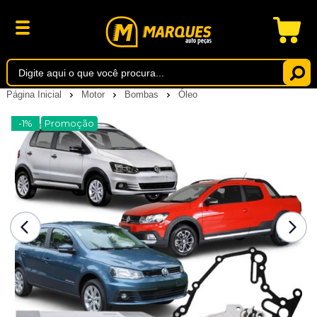
Página Inicial
Motor
Bombas
Óleo
-1%
Promoção