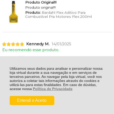
Produto Original!!!
Produto original!!!
Produto:
Bardahl Flex Aditivo Para
Combustível Pra Motores Flex 200ml
Kennedy M.
14/01/2025
Eu recomendo esse produto.
Defletor de qualidade superior e bonito!
Defletor bonito ( ficou Top no carro!!! ) e de
excelente acabamento. Altura da peça é
Utilizamos seus dados para analisar e personalizar nossa
superior aos dos concorrentes. Fácil
loja virtual durante a sua navegação e em serviços de
instalação. Custo X Benefício muito
terceiros parceiros. Ao navegar pela loja virtual, você nos
satisfatório.
autoriza a coletar tais informações através do cookies e
Produto:
Calha De Chuva Defletor Tg Poli
utilizá-las para estas finalidades. Em caso de dúvidas,
Volkswagen Fox Spacefox Crossfox 4 portas
acesse nossa
Política de Privacidade
Ver mais avaliações
Entendi e Aceito