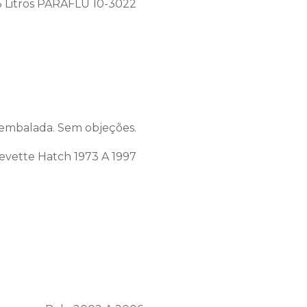
5 Litros PARAFLU 10-3022
embalada. Sem objeções.
vette Hatch 1973 A 1997