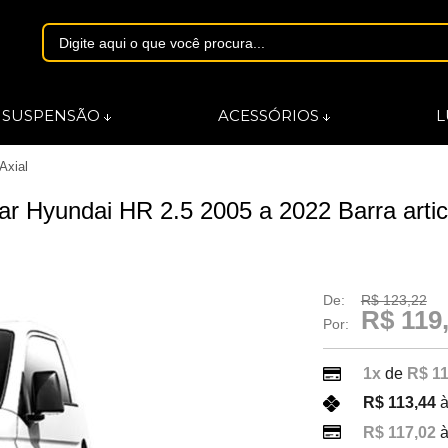
1844
SUSPENSÃO
ACESSÓRIOS
L
Axial
asmarques.com.br
mar Hyundai HR 2.5 2005 a 2022 Barra arti
De:
R$ 123,22
R$ 119
Por:
1x
de
R$ 11
R$ 113,44
à
R$ 117,02
à