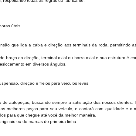
, respeitando todas as regras do fabricante.
oras úteis.
nsão que liga a caixa e direção aos terminais da roda, permitindo 
e braço da direção, terminal axial ou barra axial e sua estrutura é 
deslocamento em diversos ângulos.
uspensão, direção e freios para veículos leves.
 de autopeças, buscando sempre a satisfação dos nossos clientes.
 as melhores peças para seu veículo, e contará com qualidade e o 
dos para que chegue até você da melhor maneira.
iginais ou de marcas de primeira linha.