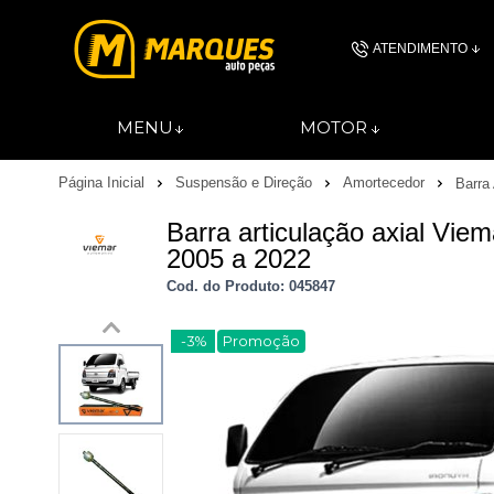
ATENDIMENTO
(11) 4606-
MENU
MOTOR
(11)46061844
Página Inicial
Suspensão e Direção
Amortecedor
Barra 
contato@autopec
Barra articulação axial Vie
2005 a 2022
Cod. do Produto: 045847
-3%
Promoção