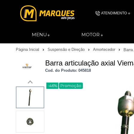
ATENDIMENTO
(11) 4606-
MENU
MOTOR
(11)46061844
Página Inicial
Suspensão e Direção
Amortecedor
Barra 
contato@autopec
Barra articulação axial Vie
Cod. do Produto: 045818
-46%
Promoção