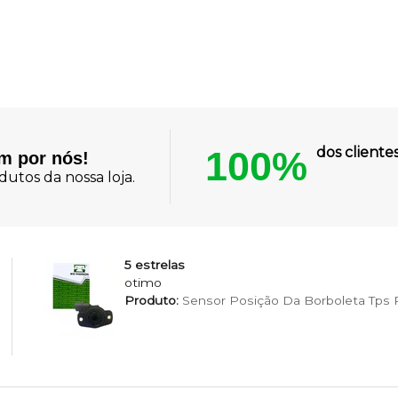
100%
dos client
am por nós!
utos da nossa loja.
5 estrelas
otimo
Produto:
Sensor Posição Da Borboleta Tps Pa