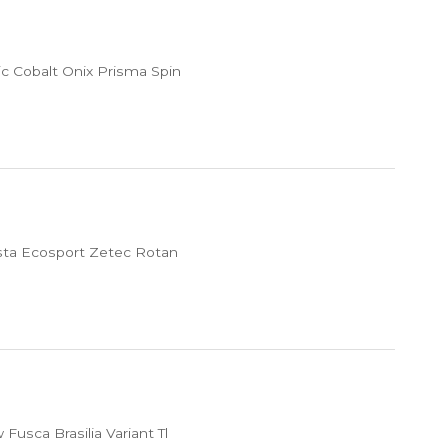
c Cobalt Onix Prisma Spin
sta Ecosport Zetec Rotan
usca Brasilia Variant Tl