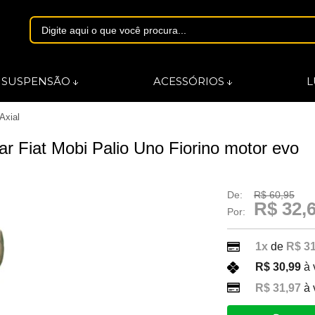
1844
SUSPENSÃO
ACESSÓRIOS
L
Axial
asmarques.com.br
mar Fiat Mobi Palio Uno Fiorino motor evo
De:
R$ 60,95
R$ 32,
Por:
1x
de
R$ 31
R$ 30,99
à 
R$ 31,97
à 