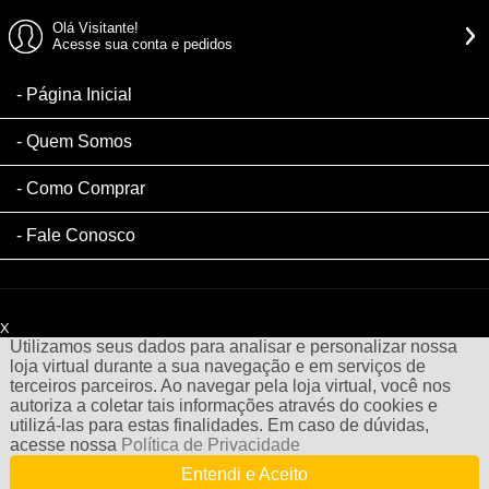
Olá Visitante!
Acesse sua conta e pedidos
Página Inicial
Quem Somos
Como Comprar
Fale Conosco
x
Filtre sua Pesquisa:
Utilizamos seus dados para analisar e personalizar nossa
loja virtual durante a sua navegação e em serviços de
terceiros parceiros. Ao navegar pela loja virtual, você nos
autoriza a coletar tais informações através do cookies e
utilizá-las para estas finalidades. Em caso de dúvidas,
acesse nossa
Política de Privacidade
Entendi e Aceito