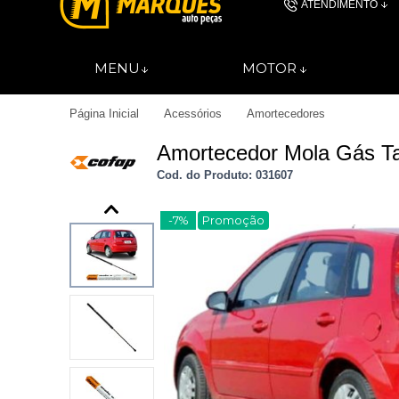
ATENDIMENTO
(11) 4606-
MENU
MOTOR
(11)46061844
Página Inicial
Acessórios
Amortecedores
contato@autopec
Amortecedor Mola Gás Ta
Cod. do Produto: 031607
-7%
Promoção