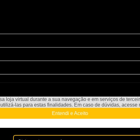
a loja virtual durante a sua navegação e em serviços de terceiro
e utilizá-las para estas finalidades. Em caso de dúvidas, acess
Entendi e Aceito