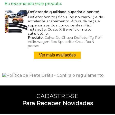
Eu recomendo esse produto.
Defletor de qualidade superior e bonito!
Defletor bonito ( ficou Top no carro!!! ) e de
excelente acabamento. Altura da peça é
superior aos dos concorrentes. Fácil
instalação. Custo X Benefício muito
satisfatório.
Produto:
Calha De Chuva Defletor Tg Poli
Volkswagen Fox Spacefox Crossfox 4
portas
Ver mais avaliações
CADASTRE-SE
Para Receber Novidades