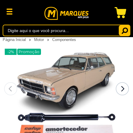
Página Inicial
Motor
Componentes
-2%
Promoção