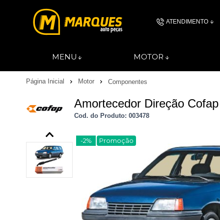
ATENDIMENTO
(11) 4606-
MENU
MOTOR
(11)46061844
Página Inicial
Motor
Componentes
contato@autopec
Amortecedor Direção Cofap 
Cod. do Produto: 003478
-2%
Promoção