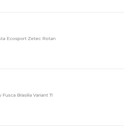
sta Ecosport Zetec Rotan
usca Brasilia Variant Tl