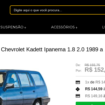
1844
SUSPENSÃO
ACESSÓRIOS
L
asmarques.com.br
Chevrolet Kadett Ipanema 1.8 2.0 1989 a
De:
R$ 155,75
R$ 152
Por:
1x
de
R$ 1
R$ 144,59
à
R$ 149,16
à