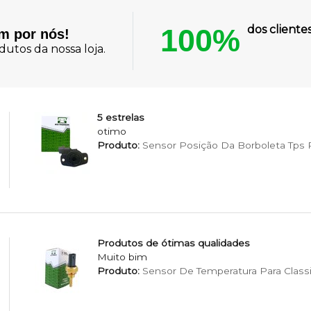
100%
dos client
am por nós!
utos da nossa loja.
5 estrelas
otimo
Produto:
Sensor Posição Da Borboleta Tps Pa
Produtos de ótimas qualidades
Muito bim
Produto:
Sensor De Temperatura Para Classi