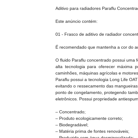
Aditivo para radiadores Paraflu Concentra
Este anúncio contém:
01 - Frasco de aditivo de radiador concentr
É recomendado que mantenha a cor do adi
O fluido Paraflu concentrado possui uma 
alta tecnologia para oferecer máxima p
caminhões, máquinas agrícolas e motores 
Paraflu possui a tecnologia Long Life OAT
evitando o ressecamento das mangueiras e
ponto de congelamento, protegendo també
eletrônicos. Possui propriedade antiespu
– Concentrado;
– Produto ecologicamente correto;
– Biodegradável;
– Matéria prima de fontes renováveis;
– Produzido com água desmineralizada;