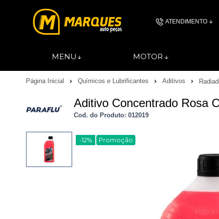
ATENDIMENTO
(11) 4606-
MENU
MOTOR
(11)46061844
Página Inicial
Químicos e Lubrificantes
Aditivos
Radiad
contato@autopec
Aditivo Concentrado Rosa 
Cod. do Produto: 012019
-12%
Promoção