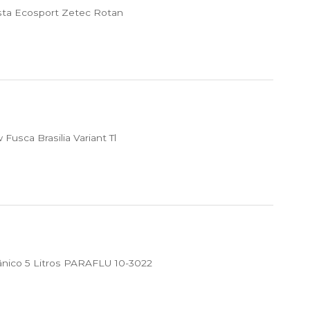
sta Ecosport Zetec Rotan
usca Brasilia Variant Tl
ânico 5 Litros PARAFLU 10-3022