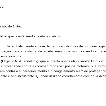
do.
ado de 1 litro.
tivo que já está sendo usado no veículo.
formulação balanceada a base de glicóis e inibidores de corrosão org
roteção para o sistema de arrefecimento de motores endotérmicos de
estacionários.
 (Organic Acid Tecnology), que aumenta a vida útil do motor lubrifican
 protegendo contra a corrosão todos os tipos de motores. Sua formu
m contra o superaquecimento e o congelamento além de proteger con
mante e anti-incrustante. Quando utilizado corretamente com água des