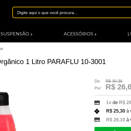
1844
SUSPENSÃO
ACESSÓRIOS
L
or
asmarques.com.br
Orgânico 1 Litro PARAFLU 10-3001
De:
R$ 30,36
R$ 26,
Por:
1x
de
R$ 26
R$ 25,30
à 
R$ 26,10
à 