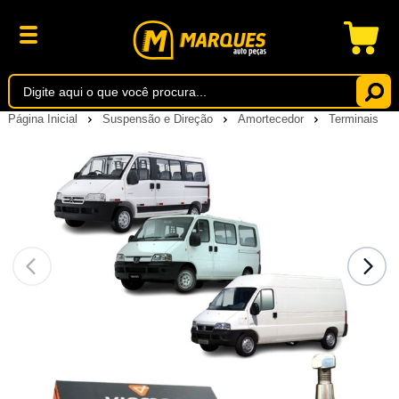
Página Inicial
Suspensão e Direção
Amortecedor
Terminais