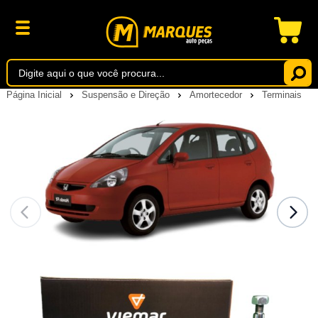
Página Inicial
Suspensão e Direção
Amortecedor
Terminais