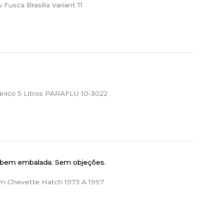
usca Brasilia Variant Tl
ânico 5 Litros PARAFLU 10-3022
 bem embalada. Sem objeções.
m Chevette Hatch 1973 A 1997