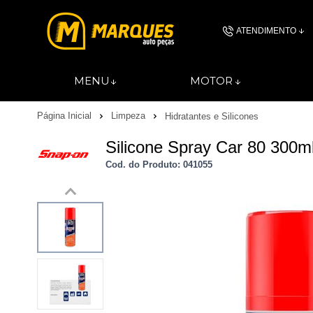
ATENDIMENTO
(11) 4606-
MENU
MOTOR
(11)46061844
Página Inicial
Limpeza
Hidratantes e Silicones
contato@autopec
Silicone Spray Car 80 300ml
Cod. do Produto: 041055