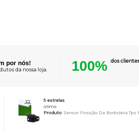
100%
dos client
am por nós!
utos da nossa loja.
5 estrelas
otimo
Produto:
Sensor Posição Da Borboleta Tps Pa