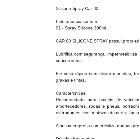
Silicone Spray Car 80.
Este anúncio contem:
01 - Spray Silicone 300ml.
CAR 80 SILICONE SPRAY possui propriedad
Lubrifica com segurança, impermeabiliza e
concorrentes.
Ele seca rápido sem deixar manchas, form
graxas e tintas.
Características:
Recomendado para painéis de veículos,
amortecedores, rodas e pneus, borrachas 
eletrodomésticos, matrizes de corte, lâmi
A nossa empresa comercializa apenas produ
Dúvidas frequentes: