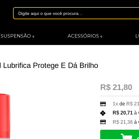
1844
SUSPENSÃO
ACESSÓRIOS
L
asmarques.com.br
 Lubrifica Protege E Dá Brilho
R$ 21,80
1x
de
R$ 21
R$ 20,71
à 
R$ 21,36
à 