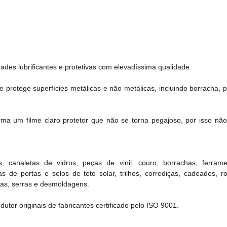
es lubrificantes e protetivas com elevadíssima qualidade.
 protege superfícies metálicas e não metálicas, incluindo borracha, plá
a um filme claro protetor que não se torna pegajoso, por isso não a
 canaletas de vidros, peças de vinil, couro, borrachas, ferram
de portas e selos de teto solar, trilhos, corrediças, cadeados, ro
nas, serras e desmoldagens.
tor originais de fabricantes certificado pelo ISO 9001.