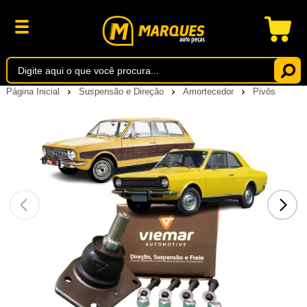
Página Inicial
Suspensão e Direção
Amortecedor
Pivôs