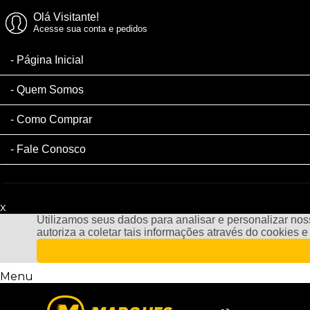
Olá Visitante!
Acesse sua conta e pedidos
Página Inicial
Quem Somos
Como Comprar
Fale Conosco
x
Filtre sua Pesquisa:
Utilizamos seus dados para analisar e personalizar noss
autoriza a coletar tais informações através do cookies 
Menu