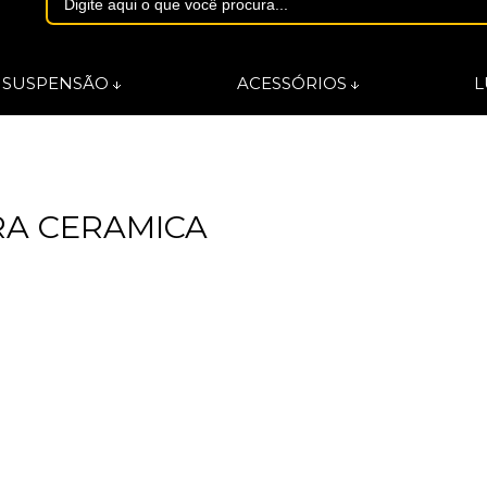
1844
SUSPENSÃO
ACESSÓRIOS
L
asmarques.com.br
RA CERAMICA