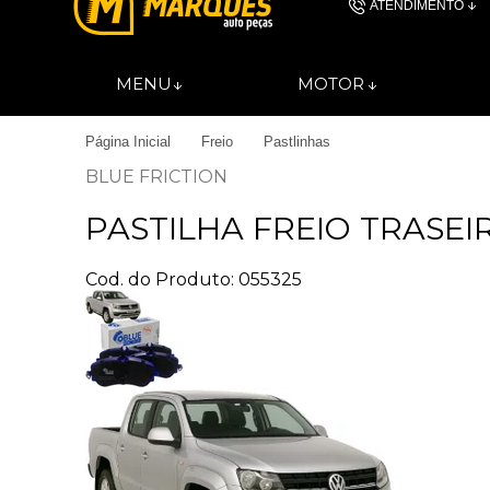
ATENDIMENTO
(11) 4606-
MENU
MOTOR
(11)46061844
Página Inicial
Freio
Pastlinhas
contato@autopec
BLUE FRICTION
PASTILHA FREIO TRASEI
Cod. do Produto: 055325