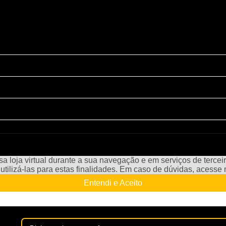
a loja virtual durante a sua navegação e em serviços de terceiro
e utilizá-las para estas finalidades. Em caso de dúvidas, acess
Entendi e Aceito