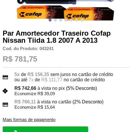
Par Amortecedor Traseiro Cofap
Nissan Tiida 1.8 2007 A 2013
Cod. do Produto: 043241
R$ 781,75
5x
de
R$ 156,35
sem juros no cartão de crédito
ou até
7x
de
R$ 111,77
no cartão de crédito
R$ 742,66
à vista no pix
(5% Desconto)
Economize R$ 39,09
R$ 766,11
à vista no cartão
(2% Desconto)
Economize R$ 15,64
Mais formas de pagamento