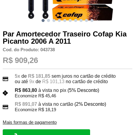
Par Amortecedor Traseiro Cofap Kia
Picanto 2006 A 2011
Cod. do Produto: 043738
R$ 909,26
5x
de
R$ 181,85
sem juros no cartão de crédito
ou até
9x
de
R$ 101,13
no cartão de crédito
R$ 863,80
à vista no pix
(5% Desconto)
Economize R$ 45,46
R$ 891,07
à vista no cartão
(2% Desconto)
Economize R$ 18,19
Mais formas de pagamento