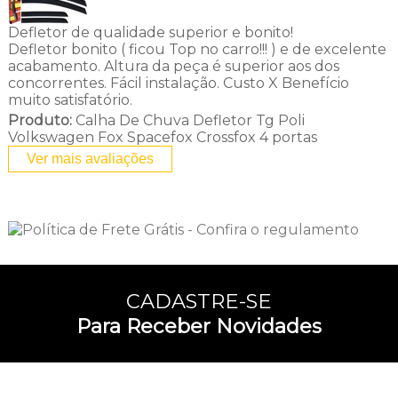
Defletor de qualidade superior e bonito!
Defletor bonito ( ficou Top no carro!!! ) e de excelente
acabamento. Altura da peça é superior aos dos
concorrentes. Fácil instalação. Custo X Benefício
muito satisfatório.
Produto:
Calha De Chuva Defletor Tg Poli
Volkswagen Fox Spacefox Crossfox 4 portas
Ver mais avaliações
CADASTRE-SE
Para Receber Novidades