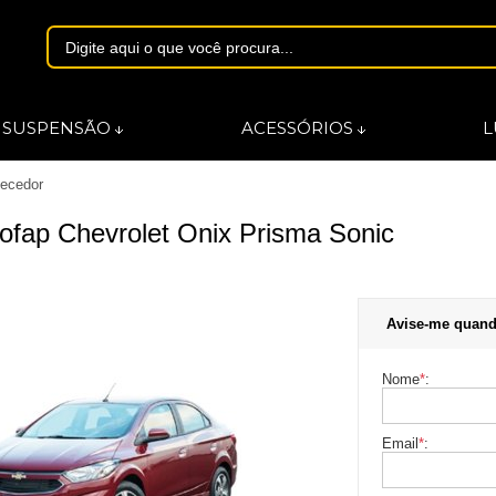
1844
SUSPENSÃO
ACESSÓRIOS
L
ecedor
asmarques.com.br
ofap Chevrolet Onix Prisma Sonic
Avise-me quand
Nome
*
:
Email
*
: