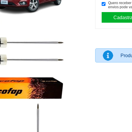
Quero receber p
envios pode va
Produ