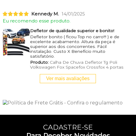
Kennedy M.
14/01/2025
Eu recomendo esse produto.
Defletor de qualidade superior e bonito!
Defletor bonito ( ficou Top no carro!!! ) e de
excelente acabamento. Altura da peça é
superior aos dos concorrentes. Fácil
instalação. Custo X Benefício muito
satisfatório.
Produto:
Calha De Chuva Defletor Tg Poli
Volkswagen Fox Spacefox Crossfox 4 portas
Ver mais avaliações
CADASTRE-SE
Para Receber Novidades