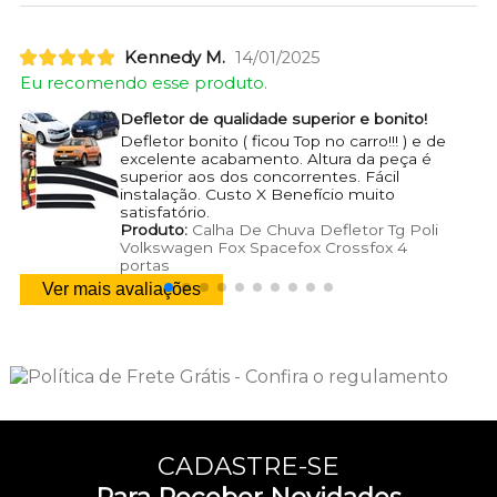
Kennedy M.
14/01/2025
Eu recomendo esse produto.
Defletor de qualidade superior e bonito!
Defletor bonito ( ficou Top no carro!!! ) e de
excelente acabamento. Altura da peça é
superior aos dos concorrentes. Fácil
instalação. Custo X Benefício muito
satisfatório.
Produto:
Calha De Chuva Defletor Tg Poli
Volkswagen Fox Spacefox Crossfox 4
portas
Ver mais avaliações
CADASTRE-SE
Para Receber Novidades