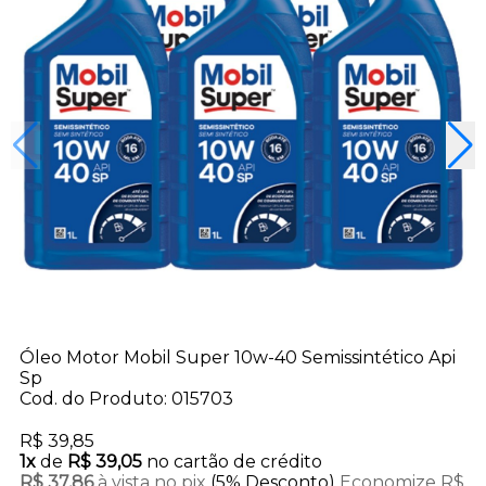
Óleo Motor Mobil Super 10w-40 Semissintético Api
Sp
Cod. do Produto: 015703
R$ 39,85
1x
de
R$ 39,05
no cartão de crédito
R$ 37,86
à vista no pix
(5% Desconto)
Economize R$