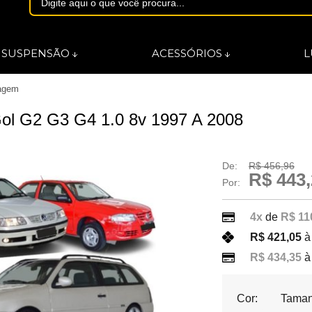
1844
SUSPENSÃO
ACESSÓRIOS
L
agem
asmarques.com.br
ol G2 G3 G4 1.0 8v 1997 A 2008
De:
R$ 456,96
R$ 443,
Por:
4x
de
R$ 11
R$ 421,05
à
R$ 434,35
à
Cor:
Taman