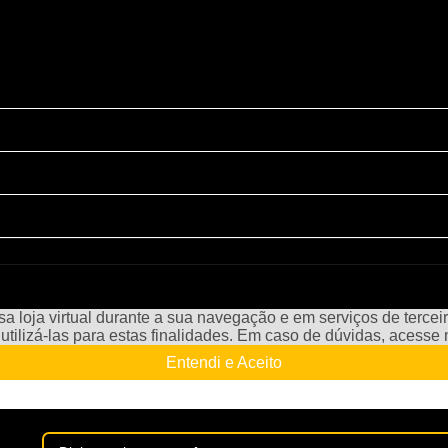
a loja virtual durante a sua navegação e em serviços de terceiro
e utilizá-las para estas finalidades. Em caso de dúvidas, acess
Entendi e Aceito