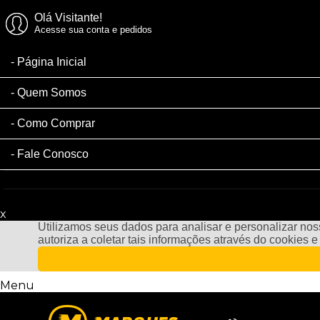
Olá Visitante!
Acesse sua conta e pedidos
Página Inicial
Quem Somos
Como Comprar
Fale Conosco
x
Filtre sua Pesquisa:
Utilizamos seus dados para analisar e personalizar noss
autoriza a coletar tais informações através do cookies 
Menu