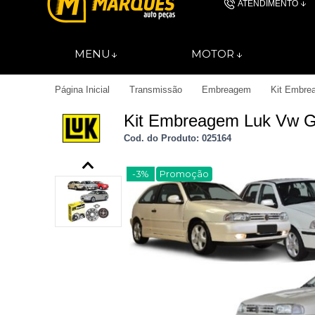
ATENDIMENTO
(11) 4606-
MENU
MOTOR
(11)46061844
Página Inicial
Transmissão
Embreagem
Kit Embre
contato@autopec
Kit Embreagem Luk Vw G
Cod. do Produto: 025164
-3%
Promoção