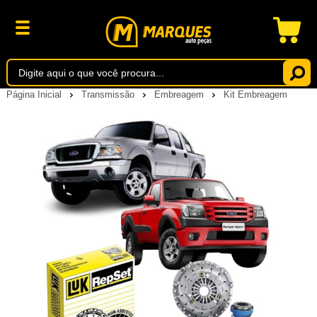
Página Inicial
Transmissão
Embreagem
Kit Embreagem