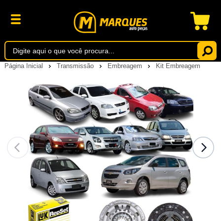
Página Inicial
Transmissão
Embreagem
Kit Embreagem