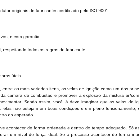
tor originais de fabricantes certificado pelo ISO 9001.
vos, e com garantia.
, respeitando todas as regras do fabricante.
oras úteis.
entre os mais variados itens, as velas de ignição como um dos princ
or da câmara de combustão e promover a explosão da mistura ar/comb
movimentar. Sendo assim, você já deve imaginar que as velas de i
o elas não estejam em boas condições e em pleno funcionamento, o
tro do esperado.
ve acontecer de forma ordenada e dentro do tempo adequado. Só a
gerar um nível de força ideal. Se o processo acontecer de forma in