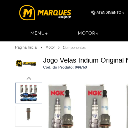
ATENDIMENTO
(11) 4606-
MENU
MOTOR
(11)46061844
Página Inicial
Motor
Componentes
contato@autopec
Jogo Velas Iridium Original
Cod. do Produto: 044769