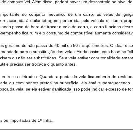
de combustível. Além disso, poderá haver um descontrole no nível de
portante do conjunto mecânico de um carro, as velas de igniçã
te relacionada à quilometragem percorrida pelo veículo e, numa pro
ando passa da hora de trocar a vela do carro, o carro funciona desreg
desempenho fica ruim e o consumo de combustível aumenta considerav
as geralmente não passa de 40 mil ou 50 mil quilômetros. O ideal é se
comendado para a substituição das velas. Ainda assim, com base no “ol
recisam ou não ser substituídas. Se a vela estiver com tonalidade ama
útil e precisa ser trocada o quanto antes.
 entre os eletrodos. Quando a ponta da vela fica coberta de resíduo
içada ou com pontos pretos na superfície, ela está superaquecendo
osca da vela, se ela estiver danificada isso pode indicar excesso de 
s ou importadas de 1ª linha.