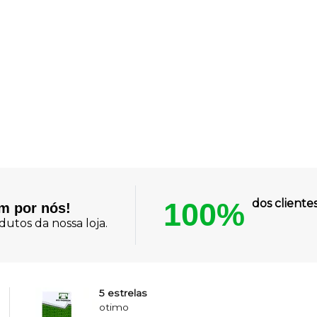
100%
dos client
am por nós!
utos da nossa loja.
5 estrelas
otimo