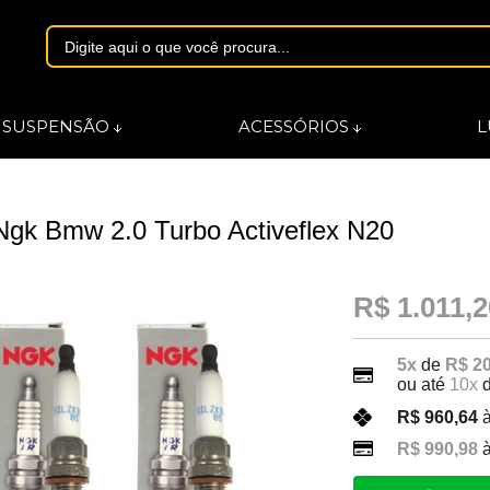
1844
SUSPENSÃO
ACESSÓRIOS
L
asmarques.com.br
 Ngk Bmw 2.0 Turbo Activeflex N20
R$ 1.011,2
5x
de
R$ 2
ou até
10x
R$ 960,64
à
R$ 990,98
à