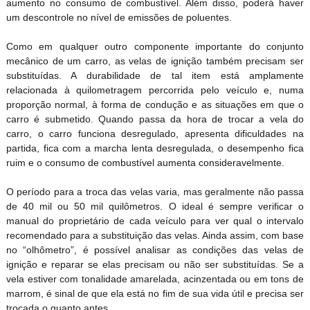
aumento no consumo de combustível. Além disso, poderá haver
um descontrole no nível de emissões de poluentes.
Como em qualquer outro componente importante do conjunto
mecânico de um carro, as velas de ignição também precisam ser
substituídas. A durabilidade de tal item está amplamente
relacionada à quilometragem percorrida pelo veículo e, numa
proporção normal, à forma de condução e as situações em que o
carro é submetido. Quando passa da hora de trocar a vela do
carro, o carro funciona desregulado, apresenta dificuldades na
partida, fica com a marcha lenta desregulada, o desempenho fica
ruim e o consumo de combustível aumenta consideravelmente.
O período para a troca das velas varia, mas geralmente não passa
de 40 mil ou 50 mil quilômetros. O ideal é sempre verificar o
manual do proprietário de cada veículo para ver qual o intervalo
recomendado para a substituição das velas. Ainda assim, com base
no “olhômetro”, é possível analisar as condições das velas de
ignição e reparar se elas precisam ou não ser substituídas. Se a
vela estiver com tonalidade amarelada, acinzentada ou em tons de
marrom, é sinal de que ela está no fim de sua vida útil e precisa ser
trocada o quanto antes.