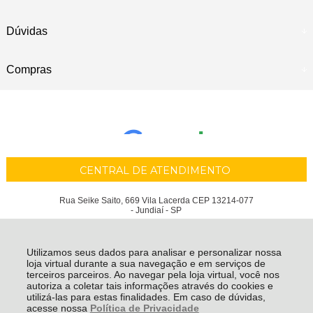
Dúvidas
Compras
CENTRAL DE ATENDIMENTO
Rua Seike Saito, 669 Vila Lacerda CEP 13214-077
- Jundiaí - SP
MARQUES AUTO PECAS JUNDIAI LTDA - CNPJ: 20.419.067/0001-72
Todos os direitos reservados
-
Marques Auto Peças
-
2026
Utilizamos seus dados para analisar e personalizar nossa
loja virtual durante a sua navegação e em serviços de
terceiros parceiros. Ao navegar pela loja virtual, você nos
autoriza a coletar tais informações através do cookies e
utilizá-las para estas finalidades. Em caso de dúvidas,
acesse nossa
Política de Privacidade