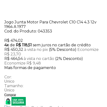
Jogo Junta Motor Para Chevrolet C10 C14 4.3 12v
1964 A 1977
Cod. do Produto: 043353
R$ 474,02
4x
de
R$ 118,51
sem juros no cartão de crédito
R$ 450,32
à vista no pix
(5% Desconto)
Economize
R$ 23,70
R$ 464,54
à vista no cartão
(2% Desconto)
Economize R$ 9,48
Mais formas de pagamento
Cor:
Unico
Tamanho:
Único
Comprar